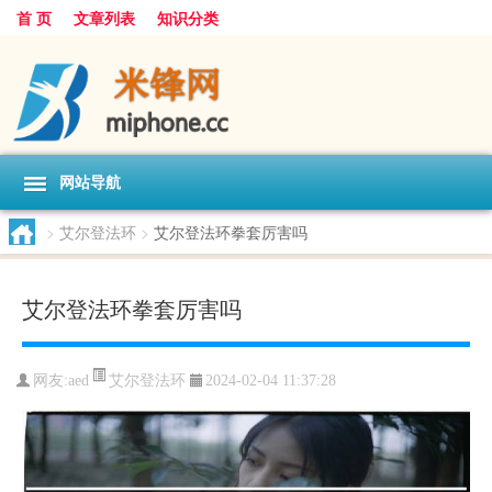
首 页
文章列表
知识分类
网站导航
>
艾尔登法环
>
艾尔登法环拳套厉害吗
艾尔登法环拳套厉害吗
艾尔登法环
网友:
aed
2024-02-04 11:37:28