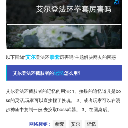
艾尔
拳套
以下围绕“
登法环
厉害吗”主题解决网友的困惑
记忆
艾尔登法环截肢者的
怎么用?
艾尔登法环截肢者的记忆的用法: 1、接肢的追忆道具是bo
ss的灵活,玩家可以直接捏了换魂。 2、或者玩家可以在漫
步神庙中复制一份,去换取boss武器。 3、在圆桌后。
网络标签：
拳套
艾尔
记忆