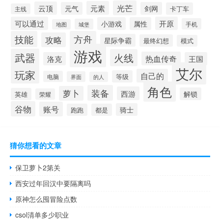
光芒
元素
云顶
元气
剑网
卡丁车
主线
可以通过
开原
小游戏
属性
手机
城堡
地图
技能
方舟
攻略
星际争霸
最终幻想
模式
游戏
武器
火线
热血传奇
洛克
王国
艾尔
玩家
自己的
等级
电脑
界面
的人
角色
装备
萝卜
西游
解锁
英雄
荣耀
谷物
账号
骑士
跑跑
都是
猜你想看的文章
保卫萝卜2第关
西安过年回汉中要隔离吗
原神怎么囤冒险点数
csol清单多少职业