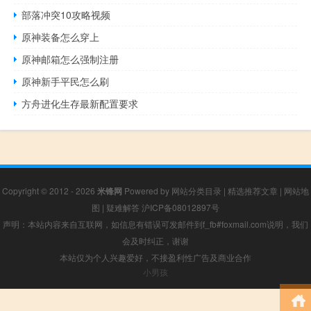
部落冲突10攻略视频
原神装备怎么穿上
原神邮箱怎么强制注册
原神新手平民怎么刷
方舟进化生存最新配置要求
Copyright © 2012 - 2026
米锋网
Powered by
网站分类目录
|
精选推荐文章
|
网站地
图
|
疑难解答
沪ICP备08012897号
声明：本站内容来自互联网，如信息有错误可发邮件到f_fb#foxmail.com说明，我们
会及时纠正，谢谢
本站仅为个人兴趣爱好，不接盈利性广告及商业合作
小男孩