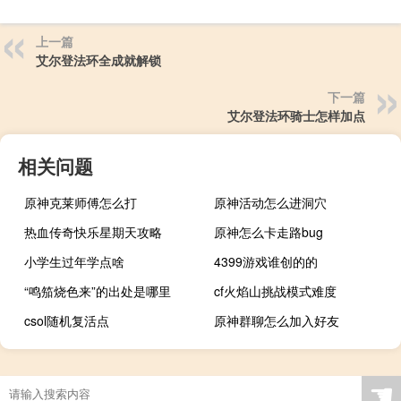
上一篇
艾尔登法环全成就解锁
下一篇
艾尔登法环骑士怎样加点
相关问题
原神克莱师傅怎么打
原神活动怎么进洞穴
热血传奇快乐星期天攻略
原神怎么卡走路bug
小学生过年学点啥
4399游戏谁创的的
“鸣笳烧色来”的出处是哪里
cf火焰山挑战模式难度
csol随机复活点
原神群聊怎么加入好友
☚