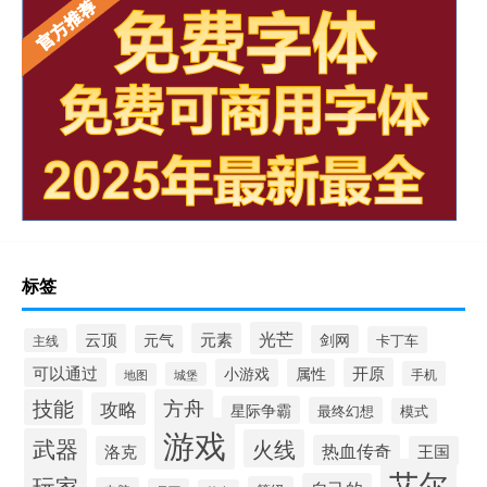
标签
光芒
元素
云顶
元气
剑网
卡丁车
主线
可以通过
开原
小游戏
属性
手机
城堡
地图
技能
方舟
攻略
星际争霸
最终幻想
模式
游戏
武器
火线
热血传奇
洛克
王国
艾尔
玩家