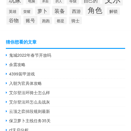
自己的
等级
电脑
界面
的人
角色
装备
萝卜
西游
解锁
英雄
荣耀
谷物
账号
骑士
跑跑
都是
猜你想看的文章
鬼城2022年春节开放吗
余震攻略
4399装甲游戏
入朝为官具体攻略
艾尔登法环骑士怎么样
艾尔登法环怎么去战灰
云顶之弈掉段规则最新
保卫萝卜主线任务35关
cf天启分析