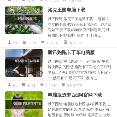
xjz
03-29
0
703
星际争霸
洛克王国电脑下载
以下围绕“洛克王国电脑下载”主题解决
网友的困惑 4399洛克王国怎么下载? 回
答如下:要下载4399洛克王国游戏,可以
按照以下步骤进行操作: 1. 打开...
lkw
03-28
0
312
洛克王国
腾讯跑跑卡丁车电脑版
以下围绕“腾讯跑跑卡丁车电脑版”主题
解决网友的困惑 跑跑卡丁车怎么下载到
电脑上? 先到跑跑的官方网站(见下面)~
~~ 然后有个“游戏下载” 点击进...
txp
03-28
0
54
跑跑卡丁车
电脑版造梦西游4官网下载
以下围绕“电脑版造梦西游4官网下载”主
题解决网友的困惑 造梦西游4电脑所有
地图名稱 望海峰,锦绣峰,蓬莱旧址 金沙