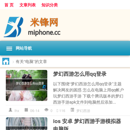
首 页
文章列表
知识分类
网站导航
>
有关“电脑”的文章
梦幻西游怎么用qq登录
以下围绕“梦幻西游怎么用qq登录”主题
解决网友的困惑 怎么在电脑上用qq帐户
玩梦幻西游手游 下载个腾讯版本的梦幻
西游手游apk文件到电脑然后添加...
lhx
06-14
0
116
梦幻西游
ios 安卓 梦幻西游手游模拟器
电脑版