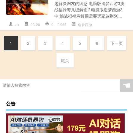
题解决网友的困惑 电脑版造梦西游3挑
战福禄寿几级解锁? 电脑版造梦西游3
中,挑战福禄寿解锁需要玩家达到50...
zlx
03-28
0
965
造梦西游
1
2
3
4
5
6
下一页
尾页
☚
公告