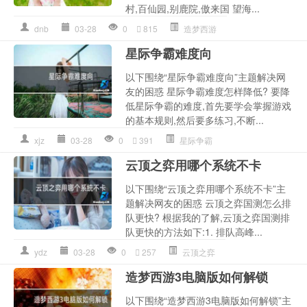
村,百仙园,别鹿院,傲来国 望海...
dnb
03-28
0
815
造梦西游
星际争霸难度向
以下围绕“星际争霸难度向”主题解决网
友的困惑 星际争霸难度怎样降低? 要降
低星际争霸的难度,首先要学会掌握游戏
的基本规则,然后要多练习,不断...
xjz
03-28
0
391
星际争霸
云顶之弈用哪个系统不卡
以下围绕“云顶之弈用哪个系统不卡”主
题解决网友的困惑 云顶之弈国测怎么排
队更快? 根据我的了解,云顶之弈国测排
队更快的方法如下:1. 排队高峰...
ydz
03-28
0
257
云顶之弈
造梦西游3电脑版如何解锁
以下围绕“造梦西游3电脑版如何解锁”主