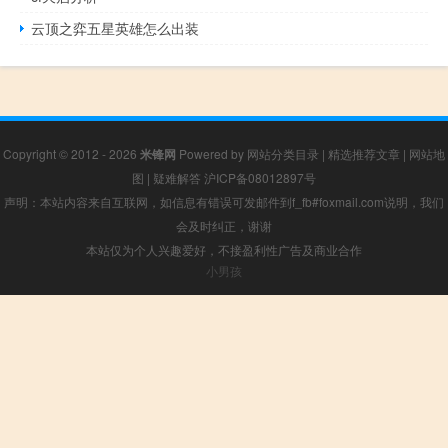
云顶之弈五星英雄怎么出装
Copyright © 2012 - 2026
米锋网
Powered by
网站分类目录
|
精选推荐文章
|
网站地
图
|
疑难解答
沪ICP备08012897号
声明：本站内容来自互联网，如信息有错误可发邮件到f_fb#foxmail.com说明，我们
会及时纠正，谢谢
本站仅为个人兴趣爱好，不接盈利性广告及商业合作
小男孩