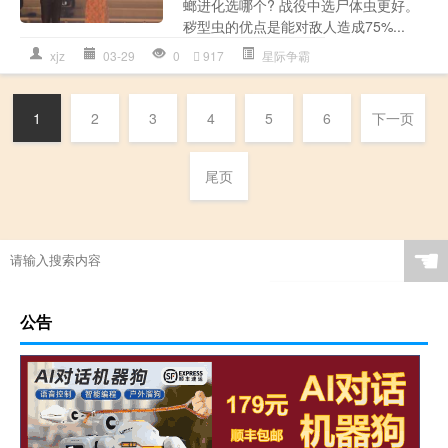
螂进化选哪个? 战役中选尸体虫更好。
秽型虫的优点是能对敌人造成75%...
xjz
03-29
0
917
星际争霸
1
2
3
4
5
6
下一页
尾页
☚
公告