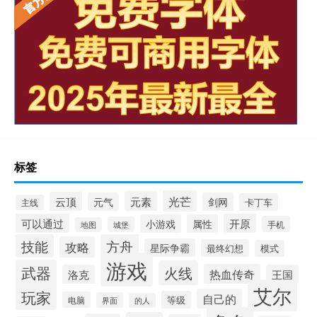
标签
光芒
元素
云顶
元气
剑网
卡丁车
主线
可以通过
开原
小游戏
属性
手机
城堡
地图
技能
方舟
攻略
星际争霸
最终幻想
模式
游戏
武器
火线
热血传奇
洛克
王国
艾尔
玩家
自己的
等级
电脑
界面
的人