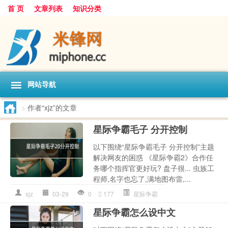
首 页
文章列表
知识分类
网站导航
>
作者“xjz”的文章
星际争霸毛子 分开控制
以下围绕“星际争霸毛子 分开控制”主题
解决网友的困惑 《星际争霸2》合作任
务哪个指挥官更好玩? 盘子很... 虫族工
程师,名字也忘了,满地图布雷,...
xjz
03-29
0
177
星际争霸
星际争霸怎么设中文