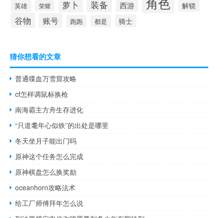
角色
装备
萝卜
西游
解锁
英雄
荣耀
谷物
账号
骑士
跑跑
都是
猜你想看的文章
普通喋血万雪窟攻略
cf怎样调鼠标换枪
南海霸主方舟生存进化
“只道耄年心似铁”的出处是哪里
冬天坐月子能出门吗
原神这个任务怎么完成
原神棋盘怎么换奖励
oceanhorn攻略法术
给工厂师傅拜年怎么说