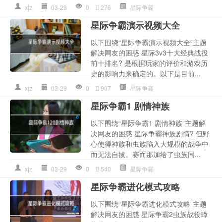
xjz
03-29
0
276
星际争霸
星际争霸演示视频大全
以下围绕“星际争霸演示视频大全”主题
解决网友的困惑 星际3v3十大经典战役
前十排名? 是根据玩家的评价和游戏历
史的影响力来确定的。以下是目前...
xjz
03-29
0
907
星际争霸
星际争霸1 剧情神族
以下围绕“星际争霸1 剧情神族”主题解
决网友的困惑 星际争霸神族剧情? 但野
心使得神族和虫族陷入大规模的战争中
而无法自拔。赛而那加给了虫族同...
xjz
03-29
0
540
星际争霸
星际争霸进化模式攻略
以下围绕“星际争霸进化模式攻略”主题
解决网友的困惑 星际争霸2虫族战役蟑