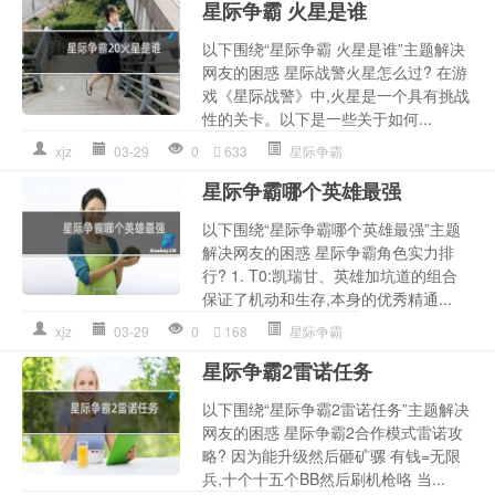
星际争霸 火星是谁
以下围绕“星际争霸 火星是谁”主题解决
网友的困惑 星际战警火星怎么过? 在游
戏《星际战警》中,火星是一个具有挑战
性的关卡。以下是一些关于如何...
xjz
03-29
0
633
星际争霸
星际争霸哪个英雄最强
以下围绕“星际争霸哪个英雄最强”主题
解决网友的困惑 星际争霸角色实力排
行? 1. T0:凯瑞甘、英雄加坑道的组合
保证了机动和生存,本身的优秀精通...
xjz
03-29
0
168
星际争霸
星际争霸2雷诺任务
以下围绕“星际争霸2雷诺任务”主题解决
网友的困惑 星际争霸2合作模式雷诺攻
略? 因为能升级然后砸矿骡 有钱=无限
兵,十个十五个BB然后刷机枪咯 当...