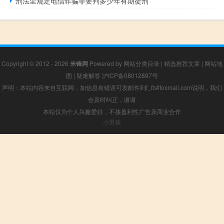
刑法里规定电信诈骗罪要判多少年有期徒刑
Copyright © 2012 - 2026
米锋网
Powered by
网站分类目录
|
精选推荐文章
|
网站地
图
|
疑难解答
沪ICP备08012897号
声明：本站内容来自互联网，如信息有错误可发邮件到f_fb#foxmail.com说明，我们
会及时纠正，谢谢
本站仅为个人兴趣爱好，不接盈利性广告及商业合作
小男孩