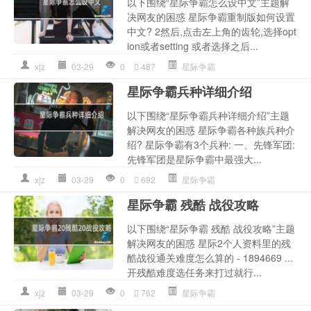
以下围绕“星际争霸怎么设中文”主题解
决网友的困惑 星际争霸重制版如何设置
中文? 2然后,点击左上角的齿轮,选择opt
ion或者setting 或者选择之后...
xjz
03-29
0
487
星际争霸
星际争霸兵种详细介绍
以下围绕“星际争霸兵种详细介绍”主题
解决网友的困惑 星际争霸各种族兵种介
绍? 星际争霸有3个兵种: 一、先锋军团:
先锋军团是星际争霸中最强大...
xjz
03-29
0
692
星际争霸
星际争霸 残酷 战役攻略
以下围绕“星际争霸 残酷 战役攻略”主题
解决网友的困惑 星际2个人资料里的残
酷战役通关难度怎么算的 - 1894669 ...
开残酷难度选任务来打过就行...
xjz
03-29
0
762
星际争霸