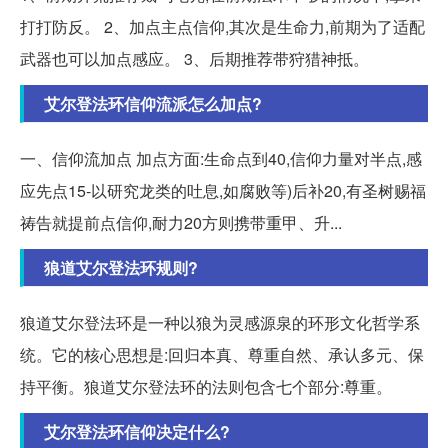
打打防反。 2、加点主点信仰,其次是生命力,前期为了适配
武器也可以加点感应。 3、后期推荐带狩猎神抵。
艾尔登法环信仰流派怎么加点?
一、信仰流加点 加点方面:生命点到40,信仰力量对半点,感
应先点15-以研究龙类的吐息,如腐败等)后补20,有圣树赐福
祷告就提前点信仰,耐力20方则携带重甲、升...
狼道艾尔登法环规则?
狼道艾尔登法环是一种以狼为灵感源泉的环形文化哲学系
统。它的核心思想是:回归本真、尊重自然、承认多元、保
持平衡。狼道艾尔登法环的法则包含七个部分:尊重。
艾尔登法环信仰决定什么?