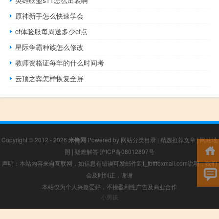
原神新手怎么快速学会
cf体验服每周送多少cf点
星际争霸种族怎么修改
教师资格证每年的什么时间考
云顶之弈怎样恢复全屏
Copyright © 2012 - 2026
米锋网
Powered by
网站分类目录
|
精选推荐文章
|
网站地
图
|
疑难解答
沪ICP备08012897号
声明：本站内容来自互联网，如信息有错误可发邮件到f_fb#foxmail.com说明，我们
会及时纠正，谢谢
本站仅为个人兴趣爱好，不接盈利性广告及商业合作
小男孩