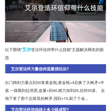
艾尔
以下围绕“
登法环信仰带什么技能”主题解决网友的困
惑
艾尔登法环力量信仰流最强玩法?
出门阔剑力量点到30拿黄金戟,黄金戟+4后换了大树矛+中
盾 一路戳到拉塔恩,血量+到40,精力加到25,信仰30多。 去
地下拿了那个志留亚的树矛,强到+10,刷了个金...
艾尔登法环信仰战士多少级成型?