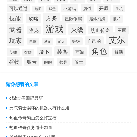
可以通过
开原
小游戏
属性
手机
城堡
地图
技能
方舟
攻略
星际争霸
最终幻想
模式
游戏
武器
火线
热血传奇
洛克
王国
艾尔
玩家
自己的
等级
电脑
界面
的人
角色
装备
萝卜
西游
解锁
英雄
荣耀
谷物
账号
骑士
跑跑
都是
猜你想看的文章
cf战友召回码最新
元气骑士损坏的机器人有什么用
热血传奇蜀山怎么打宝石
热血传奇任务道士加血
英雄联盟s11怎么出装啊