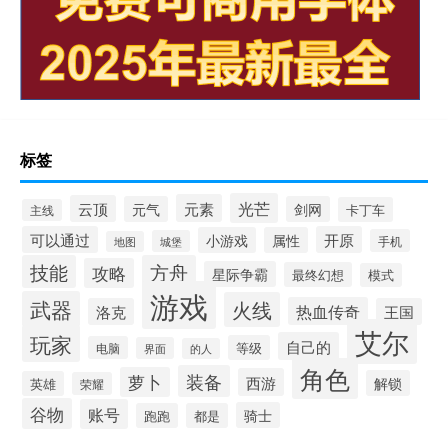
标签
光芒
元素
云顶
元气
剑网
卡丁车
主线
可以通过
开原
小游戏
属性
手机
城堡
地图
技能
方舟
攻略
星际争霸
最终幻想
模式
游戏
武器
火线
热血传奇
洛克
王国
艾尔
玩家
自己的
等级
电脑
界面
的人
角色
装备
萝卜
西游
解锁
英雄
荣耀
谷物
账号
骑士
跑跑
都是