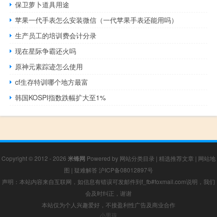
保卫萝卜道具用途
苹果一代手表怎么安装微信（一代苹果手表还能用吗）
生产员工的培训费会计分录
现在星际争霸还火吗
原神元素踪迹怎么使用
cf生存特训哪个地方最富
韩国KOSPI指数跌幅扩大至1%
Copyright © 2012 - 2026
米锋网
Powered by
网站分类目录
|
精选推荐文章
|
网站地
图
|
疑难解答
沪ICP备08012897号
声明：本站内容来自互联网，如信息有错误可发邮件到f_fb#foxmail.com说明，我们
会及时纠正，谢谢
本站仅为个人兴趣爱好，不接盈利性广告及商业合作
小男孩