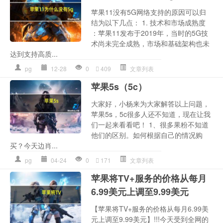
苹果11没有5G网络支持的原因可以归
结为以下几点： 1. 技术和市场成熟度
：苹果11发布于2019年，当时的5G技
术尚未完全成熟，市场和基础架构也未
达到支持高质...
pg
12-28
0
409
文章列表
苹果5s（5c）
大家好，小杨来为大家解答以上问题，
苹果5s，5c很多人还不知道，现在让我
们一起来看看吧！ 1、很多果粉不知道
他们的区别。如何根据自己的情况购
买？今天边肖...
pg
04-24
0
171
文章列表
苹果将TV+服务的价格从每月
6.99美元上调至9.99美元
【苹果将TV+服务的价格从每月6.99美
元上调至9.99美元】!!!今天受到全网的