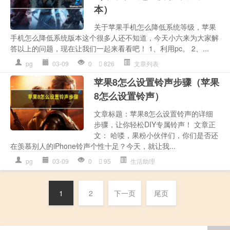
本）
关于苹果手机怎么降低系统等级，苹果
手机怎么降低系统版本这个很多人还不知道，今天小六来为大家解
答以上的问题，现在让我们一起来看看吧！ 1、利用pc。 2、...
pg
03-09
0
826
文章列表
苹果8怎么设置铃声步骤（苹果
8怎么设置铃声）
文章标题：苹果8怎么设置铃声的详细
步骤，让你轻松DIY专属铃声！ 文章正
文： 哈喽，果粉小伙伴们，你们是否还
在羡慕别人的iPhone铃声个性十足？今天，就让我...
pg
03-09
0
95
生活助理
1
2
下一页
尾页