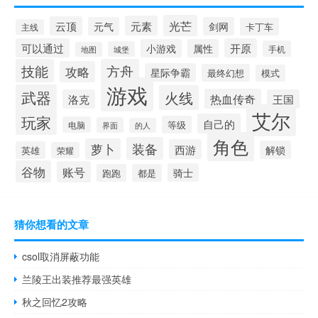
光芒
元素
云顶
元气
剑网
卡丁车
主线
可以通过
开原
小游戏
属性
手机
城堡
地图
技能
方舟
攻略
星际争霸
最终幻想
模式
游戏
武器
火线
热血传奇
洛克
王国
艾尔
玩家
自己的
等级
电脑
界面
的人
角色
装备
萝卜
西游
解锁
英雄
荣耀
谷物
账号
骑士
跑跑
都是
猜你想看的文章
csol取消屏蔽功能
兰陵王出装推荐最强英雄
秋之回忆2攻略