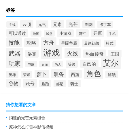
标签
光芒
元素
云顶
元气
剑网
卡丁车
主线
可以通过
开原
小游戏
属性
手机
城堡
地图
技能
方舟
攻略
星际争霸
最终幻想
模式
游戏
武器
火线
热血传奇
洛克
王国
艾尔
玩家
自己的
等级
电脑
界面
的人
角色
装备
萝卜
西游
解锁
英雄
荣耀
谷物
账号
骑士
跑跑
都是
猜你想看的文章
消逝的光芒元素组合
原神怎么打雷神影僧视频