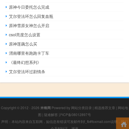
原神今日委托怎么完成
艾尔登法环怎么回复血瓶
原神雪原女神怎么开启
csol亮度怎么设置
原神莲藕怎么买
渭南哪里有跑跑卡丁车
《最终幻想系列》
艾尔登法环过剧情杀
Copyright © 2012 - 2026
米锋网
Powered by
网站分类目录
|
精选推荐文章
|
网站地
图
|
疑难解答
沪ICP备08012897号
声明：本站内容来自互联网，如信息有错误可发邮件到f_fb#foxmail.com说明，我们
会及时纠正，谢谢