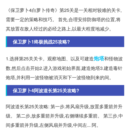
《保卫萝卜4白萝卜传奇》第25关是一关相对较难的关卡,
需要一定的策略和技巧。 首先,合理安排防御塔的位置,将
其放置在敌人经过的必经之路上,以最大程度地减少。
保卫萝卜1终极挑战25攻略?
炮塔
1.选择第25关关卡。观察地图、以及可建造
和怪物波
数,然后点击开始2.进入游戏初始界面,建造炮塔3.建造毒针
炮塔,并利用一波怪物被消灭和下一波怪物到来的间。
保卫萝卜4阿波道长第25关攻略?
阿波道长第25关攻略: 第一步,将风扇升级,放置多重箭并升
级。 第二步,放多重箭并升级,右侧继续多重箭。 第三步,中
间多重箭并升级,左侧风扇并升级,中间左... 阿。