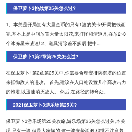
保卫萝卜3挑战第25关怎么过?
1、本关是开局拥有大量金币的只有1波的关卡!开局把钱画
完,基本上是中间放置大量太阳花,来打怪和清道具,在放2~3
个冰冻星来减速! 2、道具清除差不多后,把中...
保卫萝卜1第2章第25关怎么过?
在保卫萝卜1第2章第25关中,你需要合理安排防御塔的位置
来抵御敌人的进攻。 首先,建议在入口处设置几个高攻击力
的炮塔,以迅速消灭敌人。 然后,在路径的转弯处。
2021保卫萝卜3游乐场第25关?
保卫萝卜3游乐场第25关攻略,游乐场第25关怎么过关,本关
呢,只有一波,但是大家懂的,这一波来势汹汹,稍微不注意萝