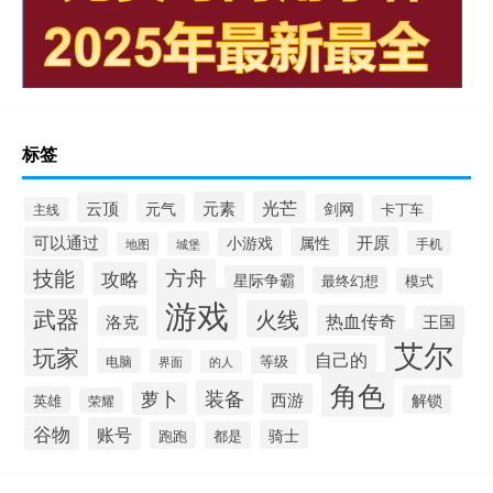
标签
光芒
元素
云顶
元气
剑网
卡丁车
主线
可以通过
开原
小游戏
属性
手机
城堡
地图
技能
方舟
攻略
星际争霸
最终幻想
模式
游戏
武器
火线
热血传奇
洛克
王国
艾尔
玩家
自己的
等级
电脑
界面
的人
角色
装备
萝卜
西游
解锁
英雄
荣耀
谷物
账号
骑士
跑跑
都是