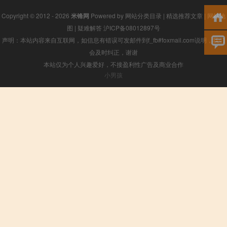
Copyright © 2012 - 2026
米锋网
Powered by
网站分类目录
|
精选推荐文章
|
网站地
图
|
疑难解答
沪ICP备08012897号
声明：本站内容来自互联网，如信息有错误可发邮件到f_fb#foxmail.com说明，我们
会及时纠正，谢谢
本站仅为个人兴趣爱好，不接盈利性广告及商业合作
小男孩