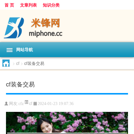
首 页
文章列表
知识分类
网站导航
>
cf
>
cf装备交易
cf装备交易
cf
网友:
cfz
2024-01-23 19:07:36