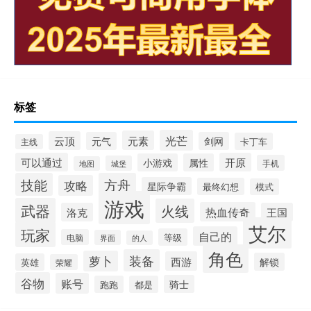
标签
光芒
元素
云顶
元气
剑网
卡丁车
主线
可以通过
开原
小游戏
属性
手机
城堡
地图
技能
方舟
攻略
星际争霸
最终幻想
模式
游戏
武器
火线
热血传奇
洛克
王国
艾尔
玩家
自己的
等级
电脑
界面
的人
角色
装备
萝卜
西游
解锁
英雄
荣耀
谷物
账号
骑士
跑跑
都是