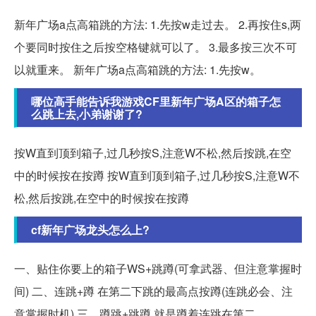
新年广场a点高箱跳的方法: 1.先按w走过去。 2.再按住s,两
个要同时按住之后按空格键就可以了。 3.最多按三次不可
以就重来。 新年广场a点高箱跳的方法: 1.先按w。
哪位高手能告诉我游戏CF里新年广场A区的箱子怎
么跳上去,小弟谢谢了?
按W直到顶到箱子,过几秒按S,注意W不松,然后按跳,在空
中的时候按在按蹲 按W直到顶到箱子,过几秒按S,注意W不
松,然后按跳,在空中的时候按在按蹲
cf新年广场龙头怎么上?
一、贴住你要上的箱子WS+跳蹲(可拿武器、但注意掌握时
间) 二、连跳+蹲 在第二下跳的最高点按蹲(连跳必会、注
意掌握时机) 三、蹲跳+跳蹲 就是蹲着连跳在第二。