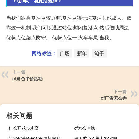
cf新年广场复活规律?
当我们距离复活点较近时,复活点将无法复活其他敌人。依
靠这一机制,我们可以通过站位,封闭复活点,然后借助周边
优势点位架点防守。 优势点位一:火车车尾 当我。
网络标签：
广场
新年
箱子
上一篇
cf角色半价活动
下一篇
cf广告怎么弄
相关问题
什么开花步步高
cf怎么冲钱
艾尔登法环有没有更新内容
保卫萝卜2 关卡32攻略