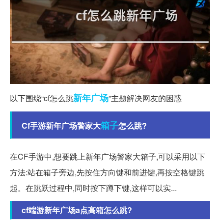
新年
广场
以下围绕“cf怎么跳
”主题解决网友的困惑
箱子
Cf手游新年广场警家大
怎么跳?
在CF手游中,想要跳上新年广场警家大箱子,可以采用以下
方法:站在箱子旁边,先按住方向键和前进键,再按空格键跳
起。在跳跃过程中,同时按下蹲下键,这样可以实...
cf端游新年广场a点高箱怎么跳?