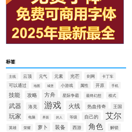
标签
光芒
元素
云顶
元气
剑网
卡丁车
主线
可以通过
开原
小游戏
属性
手机
城堡
地图
技能
方舟
攻略
星际争霸
最终幻想
模式
游戏
武器
火线
热血传奇
洛克
王国
艾尔
玩家
自己的
等级
电脑
界面
的人
角色
装备
萝卜
西游
解锁
英雄
荣耀