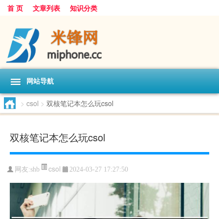
首 页
文章列表
知识分类
网站导航
>
csol
>
双核笔记本怎么玩csol
双核笔记本怎么玩csol
csol
网友:
shb
2024-03-27 17:27:50