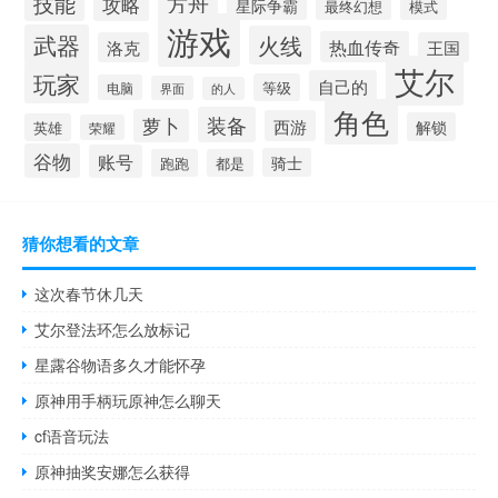
技能
方舟
攻略
星际争霸
最终幻想
模式
游戏
武器
火线
热血传奇
洛克
王国
艾尔
玩家
自己的
等级
电脑
界面
的人
角色
装备
萝卜
西游
解锁
英雄
荣耀
谷物
账号
骑士
跑跑
都是
猜你想看的文章
这次春节休几天
艾尔登法环怎么放标记
星露谷物语多久才能怀孕
原神用手柄玩原神怎么聊天
cf语音玩法
原神抽奖安娜怎么获得