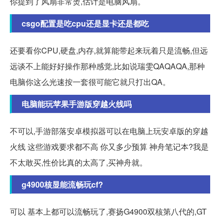
你提到了风扇非常烫,估计是电脑风扇。
csgo配置是吃cpu还是显卡还是都吃
还要看你CPU,硬盘,内存,就算能带起来玩着只是流畅,但远
远谈不上能好好操作那种感觉,比如说瑞雯QAQAQA,那种
电脑你这么光速按一套很可能它就只打出QA。
电脑能玩苹果手游版穿越火线吗
不可以,手游部落安卓模拟器可以在电脑上玩安卓版的穿越
火线 这些游戏要求都不高 你又多少预算 神舟笔记本?我是
不太敢买,性价比真的太高了,买神舟就。
g4900核显能流畅玩cf?
可以 基本上都可以流畅玩了,赛扬G4900双核第八代的,GT