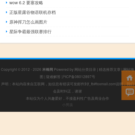
wow 6.2 要塞攻略
正版星露谷物语联机存档
原神挥刀怎么画图片
星际争霸最强联赛排行
Copyright © 2012 - 2026
米锋网
Powered by
网站分类目录
|
精选推荐文章
|
网站地
图
|
疑难解答
沪ICP备08012897号
声明：本站内容来自互联网，如信息有错误可发邮件到f_fb#foxmail.com说明，我们
会及时纠正，谢谢
本站仅为个人兴趣爱好，不接盈利性广告及商业合作
小男孩