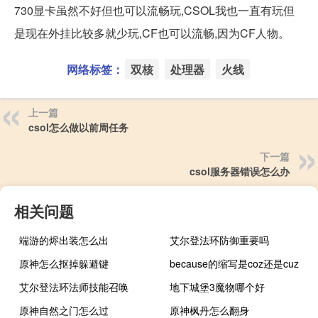
730显卡虽然不好但也可以流畅玩,CSOL我也一直有玩但
是现在外挂比较多就少玩,CF也可以流畅,因为CF人物。
网络标签：
双核
处理器
火线
上一篇
csol怎么做以前周任务
下一篇
csol服务器错误怎么办
相关问题
端游的烬出装怎么出
艾尔登法环防御重要吗
原神怎么抠掉躲避键
because的缩写是coz还是cuz
艾尔登法环法师技能召唤
地下城堡3魔物哪个好
原神自然之门怎么过
原神枫丹怎么翻身