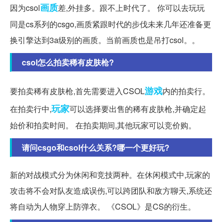
画质
因为csol
差,外挂多。跟不上时代了。 你可以去玩玩
同是cs系列的csgo,画质紧跟时代的步伐未来几年还准备更
换引擎达到3a级别的画质。当前画质也是吊打csol。。
csol怎么拍卖稀有皮肤枪?
游戏
要拍卖稀有皮肤枪,首先需要进入CSOL
内的拍卖行。
玩家
在拍卖行中,
可以选择要出售的稀有皮肤枪,并确定起
始价和拍卖时间。 在拍卖期间,其他玩家可以竞价购。
请问csgo和csol什么关系?哪一个更好玩?
新的对战模式分为休闲和竞技两种。在休闲模式中,玩家的
攻击将不会对队友造成误伤,可以跨团队和敌方聊天,系统还
将自动为人物穿上防弹衣。 《CSOL》是CS的衍生。