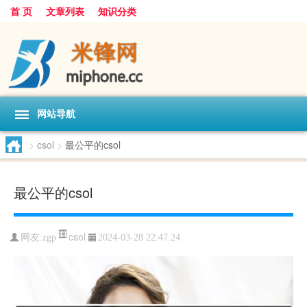
首 页
文章列表
知识分类
网站导航
>
csol
>
最公平的csol
最公平的csol
csol
网友:
zgp
2024-03-28 22:47:24