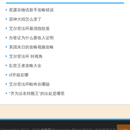
星露谷物语新手攻略错误
原神大招怎么变了
艾尔登法环最强指纹盾
办签证为什么要收入证明
美国末日的攻略视频攻略
艾尔登法环 转视角
乱世王者攻略大全
cf开箱在哪
艾尔登法环帕奇在哪踹
“齐为沽名特觐王”的出处是哪里
Copyright © 2012 - 2026
米锋网
Powered by
网站分类目录
|
精选推荐文章
|
网站地