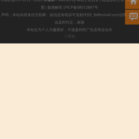
图
|
疑难解答
沪ICP备08012897号
声明：本站内容来自互联网，如信息有错误可发邮件到f_fb#foxmail.com说明，我们
会及时纠正，谢谢
本站仅为个人兴趣爱好，不接盈利性广告及商业合作
小男孩