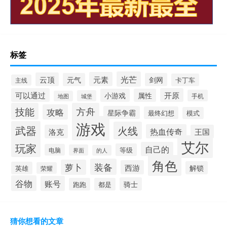
标签
光芒
元素
云顶
元气
剑网
卡丁车
主线
可以通过
开原
小游戏
属性
手机
城堡
地图
技能
方舟
攻略
星际争霸
最终幻想
模式
游戏
武器
火线
热血传奇
洛克
王国
艾尔
玩家
自己的
等级
电脑
界面
的人
角色
装备
萝卜
西游
解锁
英雄
荣耀
谷物
账号
骑士
跑跑
都是
猜你想看的文章