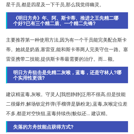
星干员,都是四星及一下干员,那么我觉得幽灵。
《明日方舟》年、阿、斯卡蒂、推进之王先精二哪
个好?已有三个精二盾、一个精二先锋?
主要推荐第一种使用方法,因为有一个干员能完美配合斯卡
蒂。她就是奶盾,塞雷亚,能和斯卡蒂两人完美守住一路。塞
雷亚携带二技能,提供斯卡蒂最需要的治疗。而... 额。
明日方舟狙击是先精二灰喉，蓝毒，还是守林人?哪
个实用性更强?
建议精蓝毒,灰喉。守灵人[我想静静]泛用不很高,但是技能
二很爆炸,解场钦定炸弹(手榴弹是肠粉龙),蓝毒,灰喉定位差
不多,都是对空快狙,蓝毒持续伤(貌似还... 建议精。
失落的方舟技能点获得方式?