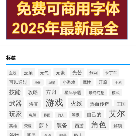
标签
光芒
元素
云顶
元气
剑网
卡丁车
主线
可以通过
开原
小游戏
属性
手机
城堡
地图
技能
方舟
攻略
星际争霸
最终幻想
模式
游戏
武器
火线
热血传奇
洛克
王国
艾尔
玩家
自己的
等级
电脑
界面
的人
角色
装备
萝卜
西游
解锁
英雄
荣耀
谷物
账号
骑士
跑跑
都是