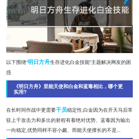
明日
方舟
以下围绕“
生存进化白金技能”主题解决网友的困
惑
《明日方舟》里能天使和白金和蓝毒相比，哪个更
实用?
干员
在长时间作战中更需要
稳定性,白金因为在开天马后常
驻上千攻击力和多出的射程有着绝对优势、蓝毒因为输出
一向稳定,优势同样不容小觑、而能天使擅长的不是...