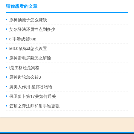
猜你想看的文章
原神抽池子怎么赚钱
艾尔登法环属性点到多少
cf手游成就bug
ie3.0鼠标cf怎么设置
原神雷电屏蔽怎么解除
i是主格还是宾格
原神齿轮怎么转3
虞美人作用 星露谷物语
保卫萝卜第17关如何通关
云顶之弈法师和射手谁更强