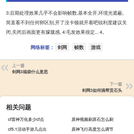
3:后期处理效果几乎不会影响帧数,基本全开,环境光遮蔽,
简直看不到任何卵区别,开了没卡顿就开着吧锐利度建议关
闭,关闭后画面更有朦胧感, 4:毛发效果很定... 4。
网络标签：
剑网
帧数
游戏
上一篇
剑网3福袋什么意思
下一篇
剑网3如何搞帮贡石头
相关问题
cf雷神万化多少cf点
原神视频刷原石怎么刷
cf5.1活动手游几点出
原神飞行高度怎么调节