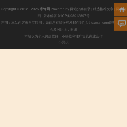
Copyright © 2012 - 2026
米锋网
Powered by
网站分类目录
|
精选推荐文章
|
网站地
图
|
疑难解答
沪ICP备08012897号
声明：本站内容来自互联网，如信息有错误可发邮件到f_fb#foxmail.com说明，我们
会及时纠正，谢谢
本站仅为个人兴趣爱好，不接盈利性广告及商业合作
小男孩