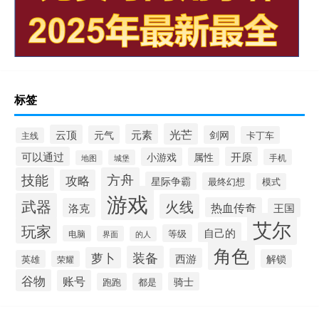
标签
光芒
元素
云顶
元气
剑网
卡丁车
主线
可以通过
开原
小游戏
属性
手机
城堡
地图
技能
方舟
攻略
星际争霸
最终幻想
模式
游戏
武器
火线
热血传奇
洛克
王国
艾尔
玩家
自己的
等级
电脑
界面
的人
角色
装备
萝卜
西游
解锁
英雄
荣耀
谷物
账号
骑士
跑跑
都是