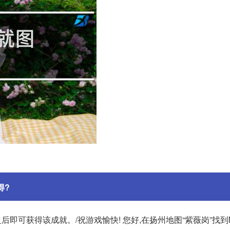
得?
后即可获得该成就。/祝游戏愉快! 您好,在扬州地图“紫薇岗”找到N