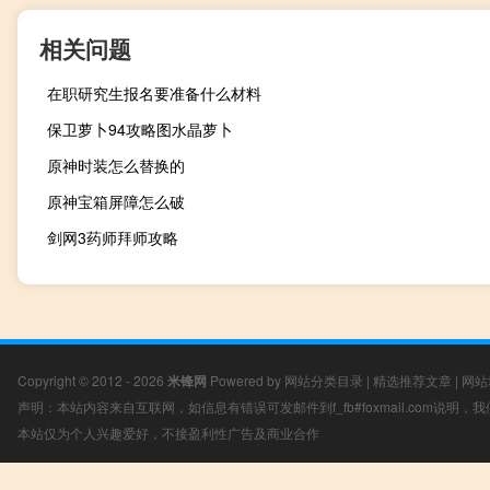
相关问题
在职研究生报名要准备什么材料
保卫萝卜94攻略图水晶萝卜
原神时装怎么替换的
原神宝箱屏障怎么破
剑网3药师拜师攻略
Copyright © 2012 - 2026
米锋网
Powered by
网站分类目录
|
精选推荐文章
|
网站
声明：本站内容来自互联网，如信息有错误可发邮件到f_fb#foxmail.com说明
本站仅为个人兴趣爱好，不接盈利性广告及商业合作