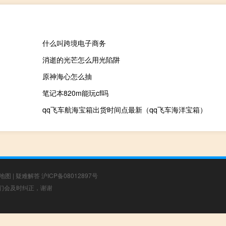
什么叫跨境电子商务
消逝的光芒怎么用光陷阱
原神海心怎么抽
笔记本820m能玩cf吗
qq飞车航海宝箱出货时间点最新（qq飞车海洋宝箱）
地图
|
疑难解答
沪ICP备08012897号
，我们会及时纠正，谢谢