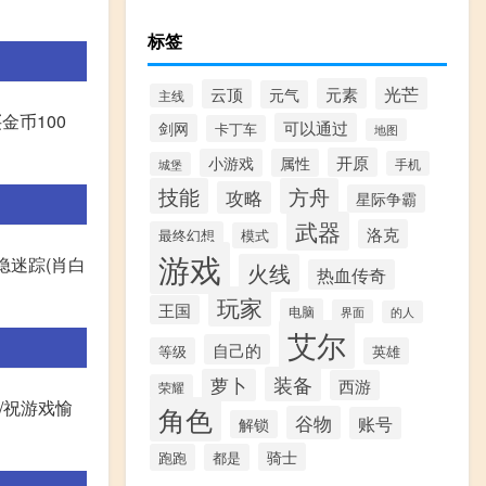
标签
光芒
元素
云顶
元气
主线
金币100
可以通过
剑网
卡丁车
地图
开原
小游戏
属性
手机
城堡
技能
方舟
攻略
星际争霸
武器
洛克
最终幻想
模式
游戏
隐迷踪(肖白
火线
热血传奇
玩家
王国
电脑
界面
的人
艾尔
自己的
等级
英雄
装备
萝卜
西游
荣耀
/祝游戏愉
角色
谷物
账号
解锁
骑士
跑跑
都是