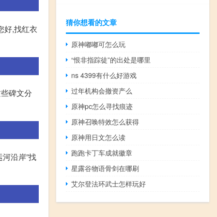
猜你想看的文章
您好,找红衣
原神嘟嘟可怎么玩
“恨非指踪徒”的出处是哪里
ns 4399有什么好游戏
过年机构会撤资产么
这些碑文分
原神pc怎么寻找痕迹
原神召唤特效怎么获得
原神用日文怎么读
跑跑卡丁车成就徽章
运河沿岸”找
星露谷物语骨剑在哪刷
艾尔登法环武士怎样玩好