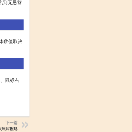
,到无忌营
体数值取决
三、鼠标右
下一篇
师拜师攻略