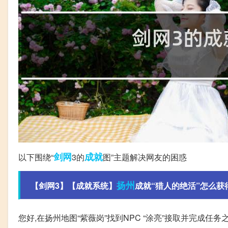
剑网
成就
以下围绕“
3的
图”主题解决网友的困惑
扬州
【剑网3】【成就系统】
成就“猎人的绝活”怎么获
您好,在扬州地图“紫薇岗”找到NPC “涂亮”接取并完成任务之