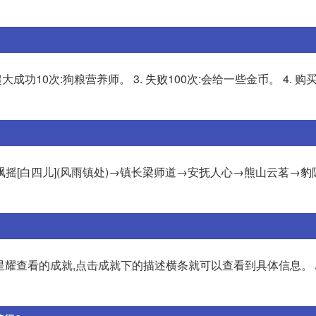
大成功10次:狗粮营养师。 3. 失败100次:会给一些金币。 4. 购买
雨飘摇[白四儿](风雨镇处)→镇长梁师道→安抚人心→熊山云茗→豹
星耀查看的成就,点击成就下的描述横条就可以查看到具体信息。 