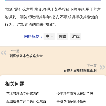
“坑爹”是什么意思 坑爹,多见于某些投稿下的评论,用于善意
地讽刺、嘲笑或吐槽其常年“挖坑”不填或填得极其缓慢的
行为。 坑爹词语的由来 “坑爹”。
网络标签：
史上
攻略
游戏
上一篇
刺客信条本色攻略大全
下一篇
吞噬无届攻略闹鬼山洞
相关问题
艺术管理论文研究方向
今年过年南方比较冷了吗
组团给领导拜年买什么东西
手游诛仙多情环任务