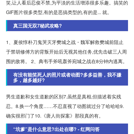
笑,让人看后忍俊不禁,为平淡的生活增添很多乐趣。搞笑的
GIF图片很多类型,有的是恶搞类型的,有的是... 就。
真三国无双7秘武攻略?
1、夏侯惇朴刀鬼哭灭牙樊城之战・魏军解救樊城前阻止
于禁胡修傅方的背叛开始后无视其他任务,优先击破三人周
围的敌将。 2、典韦手斧吼轰斧宛城之战在8分钟内逃离。
有没有能笑死人的照片或者动图?多多益善，我不嫌
多，越多越好?
男生道歉和女生道歉的区别7.虽然是真相,但描述着实残
忍。8.换一个角度……不忍直视了动图就过分了哈哈哈9.
确实很邪门了10.《唐人街探案》那段真的有。
“坑爹”是什么意思?出处在哪? - 红网问答