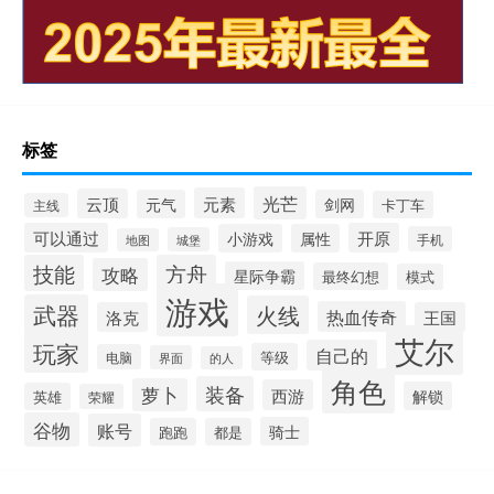
标签
光芒
元素
云顶
元气
剑网
卡丁车
主线
可以通过
开原
小游戏
属性
手机
城堡
地图
技能
方舟
攻略
星际争霸
最终幻想
模式
游戏
武器
火线
热血传奇
洛克
王国
艾尔
玩家
自己的
等级
电脑
界面
的人
角色
装备
萝卜
西游
解锁
英雄
荣耀
谷物
账号
骑士
跑跑
都是