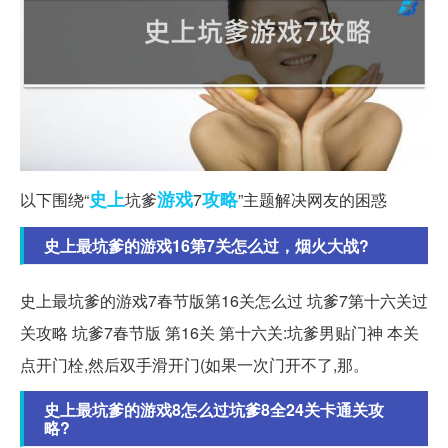
史上
游戏
攻略
以下围绕“
坑爹
7
”主题解决网友的困惑
史上最坑爹的游戏16第7关怎么过，烟火大战?
史上最坑爹的游戏7春节版第16关怎么过 坑爹7第十六关过
关攻略 坑爹7春节版 第16关 第十六关:坑爹男贴门神 本关
点开门栓,然后双手滑开门(如果一次门开不了,那。
史上最坑爹的游戏8怎么过坑爹8全24关卡通关攻
略?