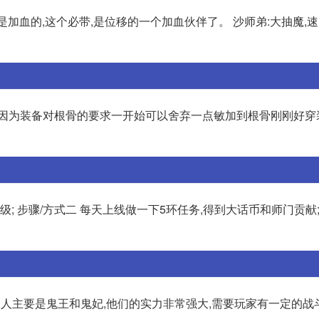
是加血的,这个必带,是位移的一个加血伙伴了。 沙师弟:大抽魔,速
,因为装备对根骨的要求一开始可以舍弃一点敏加到根骨刚刚好穿
; 步骤/方式二 每天上线做一下5环任务,得到大话币和师门贡献;
的敌人主要是鬼王和鬼妃,他们的实力非常强大,需要玩家有一定的