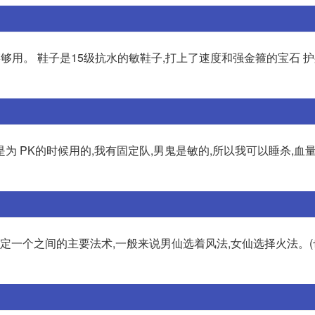
项链够用。 鞋子是15级抗水的敏鞋子,打上了速度和强金箍的宝石 
是为 PK的时候用的,我有固定队,男鬼是敏的,所以我可以睡杀,血
确定一个之间的主要法术,一般来说男仙选着风法,女仙选择火法。