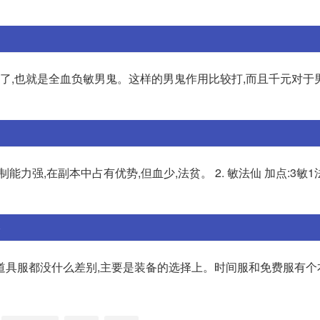
妈了,也就是全血负敏男鬼。这样的男鬼作用比较打,而且千元对于
制能力强,在副本中占有优势,但血少,法贫。 2. 敏法仙 加点:3敏1
道具服都没什么差别,主要是装备的选择上。时间服和免费服有个