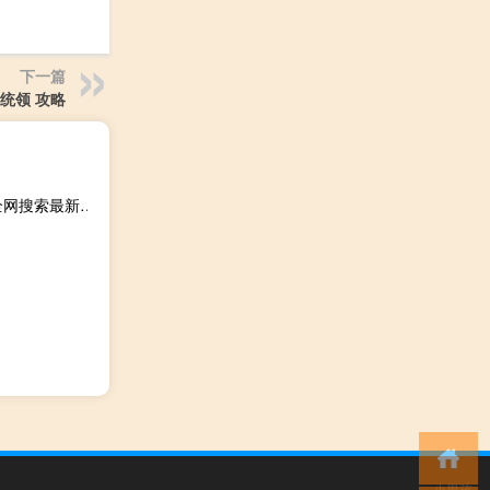
下一篇
统领 攻略
2023年09月19日安徽省亳州市疫情大数据-今日/今天疫情全网搜索最新实时消息动态情况通知播报
小男孩