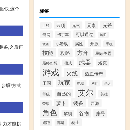
度快,这个
标签
光芒
元素
云顶
元气
主线
可以通过
剑网
卡丁车
地图
开原
小游戏
属性
手机
城堡
装备,之后再
技能
方舟
攻略
星际争霸
武器
洛克
最终幻想
模式
游戏
火线
热血传奇
玩家
王国
电脑
界面
的人
 步骤/方式
艾尔
自己的
等级
英雄
装备
萝卜
西游
荣耀
角色
谷物
账号
解锁
骑士
跑跑
都是
战斗力才能挑