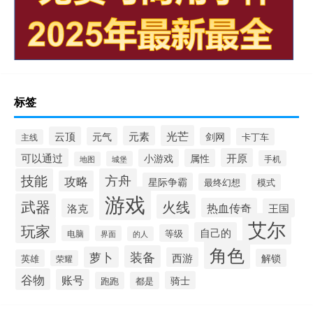
标签
光芒
元素
云顶
元气
剑网
卡丁车
主线
可以通过
开原
小游戏
属性
手机
城堡
地图
技能
方舟
攻略
星际争霸
最终幻想
模式
游戏
武器
火线
热血传奇
洛克
王国
艾尔
玩家
自己的
等级
电脑
界面
的人
角色
装备
萝卜
西游
解锁
英雄
荣耀
谷物
账号
骑士
跑跑
都是