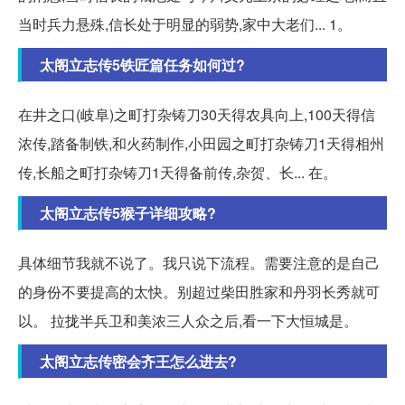
当时兵力悬殊,信长处于明显的弱势,家中大老们... 1。
太阁立志传5铁匠篇任务如何过?
在井之口(岐阜)之町打杂铸刀30天得农具向上,100天得信
浓传,踏备制铁,和火药制作,小田园之町打杂铸刀1天得相州
传,长船之町打杂铸刀1天得备前传,杂贺、长... 在。
太阁立志传5猴子详细攻略?
具体细节我就不说了。我只说下流程。需要注意的是自己
的身份不要提高的太快。别超过柴田胜家和丹羽长秀就可
以。 拉拢半兵卫和美浓三人众之后,看一下大恒城是。
太阁立志传密会齐王怎么进去?