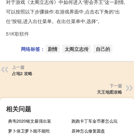
对于游戏《太阁立志传》中如何进入“密会齐王”这一剧情,
可以按照以下步骤操作:在游戏界面中,点击右下角的“出
仕”按钮,进入出仕菜单。在出仕菜单中,选择“。
51K歌软件
网络标签：
剧情
太阁立志传
自己的
上一篇
占地2 攻略
下一篇
天王地图攻略
相关问题
典韦2020铭文最强出装
跑跑卡丁车金币赛怎么玩
萝卜保卫萝卜能不能吃
原神怎么修复圆盘