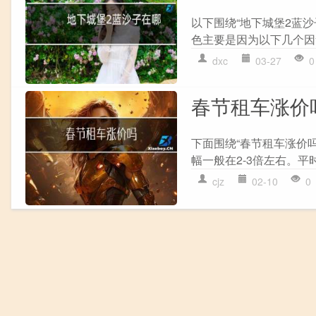
以下围绕“地下城堡2蓝沙
色主要是因为以下几个因素:
dxc
03-27
0
春节租车涨价
下面围绕“春节租车涨价
幅一般在2-3倍左右。平时
cjz
02-10
0