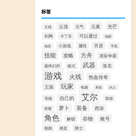
标签
光芒
元素
云顶
元气
主线
可以通过
剑网
卡丁车
地图
开原
小游戏
属性
手机
城堡
技能
方舟
攻略
星际争霸
武器
洛克
最终幻想
模式
游戏
火线
热血传奇
玩家
王国
电脑
界面
的人
艾尔
自己的
等级
英雄
装备
萝卜
西游
荣耀
角色
谷物
账号
解锁
骑士
跑跑
都是