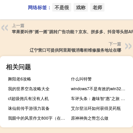
网络标签：
不是很
戏称
老师
上一篇
苹果要叫停“摇一摇”跳转广告功能？京东、拼多多、抖音等头部A
下一篇
辽宁营口可提供阿里斯顿消毒柜维修服务地址在哪
相关问题
舞阳老6攻略
什么叫特警
我的世界空岛攻略大全
windows7不是有效的win32应用程序怎么解决xp
cf超级佣兵有没有人机
车评头条：趣味智“惠”之旅 试驾长安新CS75 280T
诛仙前传手游强力装备
艾尔登法环如何获得灵药瓶
我眼中的风景作文800字（在我眼中的风景）
原神神舆之辔怎么做