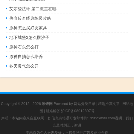
艾尔登法环 第二教堂在哪
热血传奇经典练级攻略
原神怎么买好友家具
地下城堡3怎么攒沙子
原神石头怎么打
原神自抽怎么培养
冬天暖气怎么开
Copyright © 2012 - 2026
米锋网
Powered by
网站分类目录
|
精选推荐文章
|
网站地
图
|
疑难解答
沪ICP备08012897号
声明：本站内容来自互联网，如信息有错误可发邮件到f_fb#foxmail.com说明，我们
会及时纠正，谢谢
本站仅为个人兴趣爱好，不接盈利性广告及商业合作