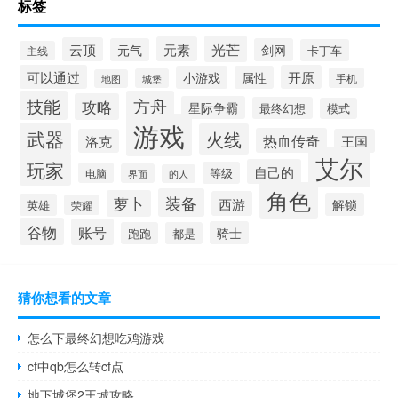
标签
光芒
元素
云顶
元气
剑网
卡丁车
主线
可以通过
开原
小游戏
属性
手机
城堡
地图
技能
方舟
攻略
星际争霸
最终幻想
模式
游戏
武器
火线
热血传奇
洛克
王国
艾尔
玩家
自己的
等级
电脑
界面
的人
角色
装备
萝卜
西游
解锁
英雄
荣耀
谷物
账号
骑士
跑跑
都是
猜你想看的文章
怎么下最终幻想吃鸡游戏
cf中qb怎么转cf点
地下城堡2王城攻略