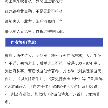
海上风来吹杏枝，昆仑山上看花时。
红龙锦襜黄金勒，不是元君不得骑。
绛阙夫人下北方，细环清佩响丁当。
攀花笑入春风里，偷折红桃寄阮郎。
作者简介(曹唐)
曹唐，唐代诗人。字尧宾。桂州（今广西桂林）人。生卒
年不详。初为道士，后举进士不第。咸通(860～874)中，
为使府从事。曹唐以游仙诗著称，其七律《刘晨阮肇游天
台》、《织女怀牵牛》、《萧史携弄玉上升》等17首,世称
\"大游仙诗\"。《唐才子传》称他\"作《大游仙诗》50篇
\"，则当有遗佚。其七绝《小游仙诗九十八首》，尤为著
名。