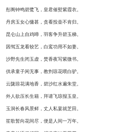
彤阁钟鸣碧鹭飞，皇君催熨紫霞衣。
丹房玉女心慵甚，贪看投壶不肯归。
昆仑山上自鸡啼，羽客争升碧玉梯。
因驾五龙看较艺，白鸾功用不如妻。
沙野先生闭玉虚，焚香夜写紫微书。
供承童子闲无事，教剉琼花喂白驴。
云陇琼花满地香，碧沙红水遍朱堂。
外人欲压长生籍，拜请飞琼报玉皇。
玉洞长春风景鲜，丈人私宴就芝田。
笙歌暂向花间尽，便是人间一万年。