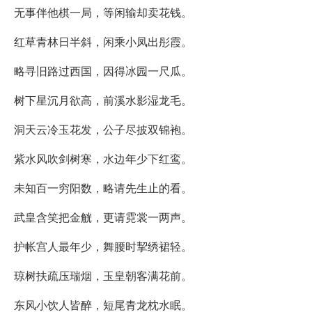
无事伴他棋一局，等闲输却卖花钱。
红草青林日半斜，闲乘小凤出彤霞。
略寻旧路过西国，因得冰园一尺瓜。
树下星沉月欲高，前溪水影湿龙毛。
洞天云冷玉花发，公子尽披双锦袍。
紫水风吹剑树寒，水边年少下红鸾。
未知百一穷阳数，略请先生止的看。
武皇含笑把金觥，更请霓裳一两声。
护帐宫人最年少，舞腰时挈绣裙轻。
琼树扶疏压瑞烟，玉皇朝客满花前。
东风小饮人皆醉，短尾青龙枕水眠。