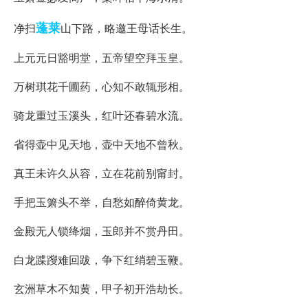
蓬莱
净扫
山下路，略邀王母话长生。
上元元日豁明堂，五帝望空拜玉皇。
万树琪花千圃药，心知不敢辄形相。
骑龙重过玉溪头，红叶还春碧水流。
省得壶中见天地，壶中天地不曾秋。
真王未许久从容，立在花前别甯封。
手把玉箫头不举，自愁如醉倚黄龙。
金殿无人锁绛烟，玉郎并不赏丹田。
白龙蹀躞难回跋，争下红绡碧玉鞭。
玄洲草木不知黄，甲子初开浩劫长。