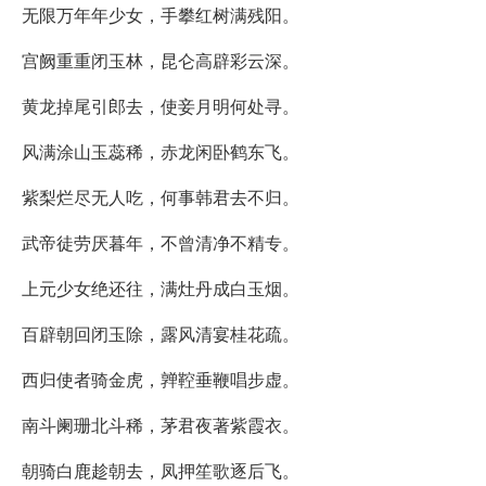
无限万年年少女，手攀红树满残阳。
宫阙重重闭玉林，昆仑高辟彩云深。
黄龙掉尾引郎去，使妾月明何处寻。
风满涂山玉蕊稀，赤龙闲卧鹤东飞。
紫梨烂尽无人吃，何事韩君去不归。
武帝徒劳厌暮年，不曾清净不精专。
上元少女绝还往，满灶丹成白玉烟。
百辟朝回闭玉除，露风清宴桂花疏。
西归使者骑金虎，亸鞚垂鞭唱步虚。
南斗阑珊北斗稀，茅君夜著紫霞衣。
朝骑白鹿趁朝去，凤押笙歌逐后飞。