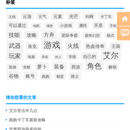
标签
光芒
元素
云顶
元气
剑网
卡丁车
主线
可以通过
开原
小游戏
属性
手机
城堡
地图
技能
方舟
攻略
星际争霸
最终幻想
模式
游戏
武器
火线
热血传奇
洛克
王国
艾尔
玩家
自己的
等级
电脑
界面
的人
角色
装备
萝卜
西游
解锁
英雄
荣耀
谷物
账号
骑士
跑跑
都是
猜你想看的文章
艾尔登法环几点
跑跑卡丁车最新攻略
造梦西游燕雀技能