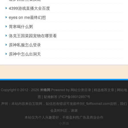
4399游戏直播大全百度
eyes on me最终幻想
胃寒喝什么粥
洛克王国菜园宠物在哪里看
原神私服怎么登录
原神中怎么出洞天
Copyright © 2012 - 2026
米锋网
Powered by
网站分类目录
|
精选推荐文章
|
网站地
图
|
疑难解答
沪ICP备08012897号
声明：本站内容来自互联网，如信息有错误可发邮件到f_fb#foxmail.com说明，我们
会及时纠正，谢谢
本站仅为个人兴趣爱好，不接盈利性广告及商业合作
小男孩