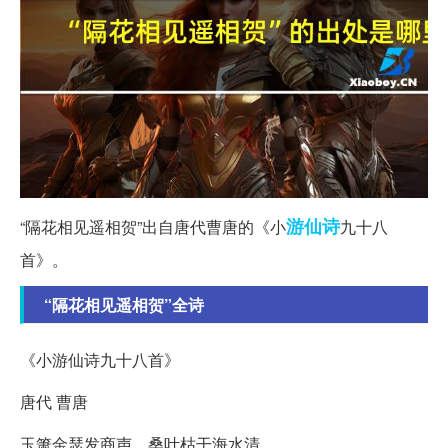
游仙诗
“隔花相见遥相贺”出自唐代曹唐的《小
九十八
首》。
“隔花相见遥相贺”全诗
《小游仙诗九十八首》
唐代 曹唐
玉箫金瑟发商声，桑叶枯干海水清。