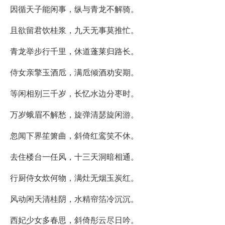
因循天子能闲事，纵与青龙不解骑。
且欲留君饮桂浆，九天无事莫推忙。
青龙举步行千里，休道蓬莱归路长。
侍女亲擎玉酒卮，满卮倾酒劝安期。
等闲相别三千岁，长忆水边分枣时。
万岁蛾眉不解愁，旋弹清瑟旋闲游。
忽闻下界笙箫曲，斜倚红鸾笑不休。
去住楼台一任风，十三天洞暗相通。
行厨侍女炊何物，满灶无烟玉炭红。
风动闲天清桂阴，水精帘箔冷沉沉。
西妃少女多春思，斜倚彤云尽日吟。