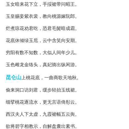
玉女暗来花下立，手挼裙带问昭王。
玉皇赐妾紫衣裳，教向桃源嫁阮郎。
烂煮琼花劝君吃，恐君毛鬓暗成霜。
花底休倾绿玉卮，云中含笑向安期。
穷阳有数不知数，大似人间年少儿。
玉色雌龙金络头，真妃骑出纵闲游。
昆仑山
上桃花底，一曲商歌天地秋。
偷来洞口访刘君，缓步轻抬玉线裙。
细擘桃花逐流水，更无言语倚彤云。
西汉夫人下太虚，九霞裙幅五云舆。
欲将碧字相教示，自解盘囊出素书。