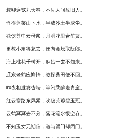
叔卿遍览九天春，不见人间故旧人。
怪得蓬莱山下水，半成沙土半成尘。
欲饮尊中云母浆，月明花里合笙簧。
更教小奈将龙去，便向金坛取阮郎。
海上桃花千树开，麻姑一去不知来。
辽东老鹤应慵惰，教探桑田便不回。
昨夜相邀宴杏坛，等闲乘醉走青鸾。
红云塞路东风紧，吹破芙蓉碧玉冠。
云鹤冥冥去不分，落花流水恨空存。
不知玉女无期信，道与留门却闭门。