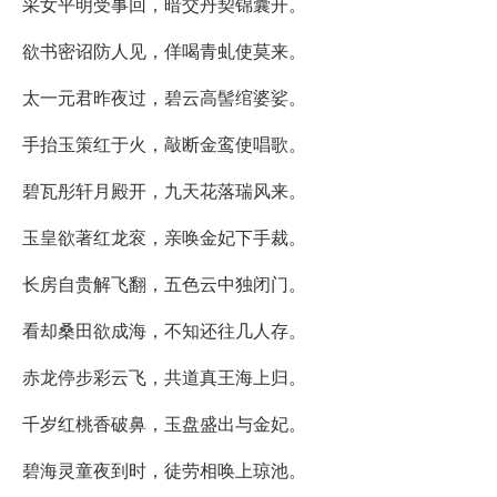
采女平明受事回，暗交丹契锦囊开。
欲书密诏防人见，佯喝青虬使莫来。
太一元君昨夜过，碧云高髻绾婆娑。
手抬玉策红于火，敲断金鸾使唱歌。
碧瓦彤轩月殿开，九天花落瑞风来。
玉皇欲著红龙衮，亲唤金妃下手裁。
长房自贵解飞翻，五色云中独闭门。
看却桑田欲成海，不知还往几人存。
赤龙停步彩云飞，共道真王海上归。
千岁红桃香破鼻，玉盘盛出与金妃。
碧海灵童夜到时，徒劳相唤上琼池。