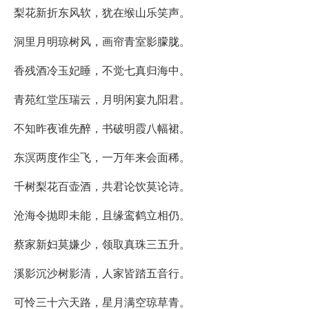
梨花新折东风软，犹在缑山乐笑声。
洞里月明琼树风，画帘青室影朦胧。
香残酒冷玉妃睡，不觉七真归海中。
青苑红堂压瑞云，月明闲宴九阳君。
不知昨夜谁先醉，书破明霞八幅裙。
东溟两度作尘飞，一万年来会面稀。
千树梨花百壶酒，共君论饮莫论诗。
沧海令抛即未能，且缘鸾鹤立相仍。
蔡家新妇莫嫌少，领取真珠三五升。
溪影沉沙树影清，人家皆踏五音行。
可怜三十六天路，星月满空琼草青。