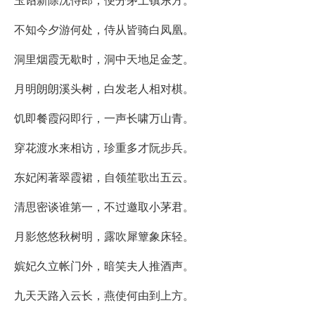
不知今夕游何处，侍从皆骑白凤凰。
洞里烟霞无歇时，洞中天地足金芝。
月明朗朗溪头树，白发老人相对棋。
饥即餐霞闷即行，一声长啸万山青。
穿花渡水来相访，珍重多才阮步兵。
东妃闲著翠霞裙，自领笙歌出五云。
清思密谈谁第一，不过邀取小茅君。
月影悠悠秋树明，露吹犀簟象床轻。
嫔妃久立帐门外，暗笑夫人推酒声。
九天天路入云长，燕使何由到上方。