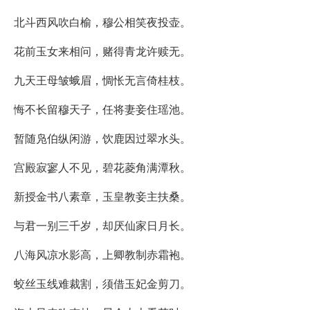
北斗西风吹白榆，穆公相笑夜投壶。
花前玉女来相问，赌得青龙许赎无。
九天王母皱蛾眉，惆怅无言倚桂枝。
悔不长留穆天子，任将妻妾住瑶池。
暂随凫伯纵闲游，饮鹿因过翠水头。
宫殿寂寥人不见，碧花菱角满潭秋。
新授金书八素章，玉皇教妾主扶桑。
与君一别三千岁，却厌仙家日月长。
八海风凉水影高，上卿教制赤霜袍。
蛟丝玉线难裁割，须借玉妃金剪刀。