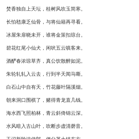
焚香独自上天坛，桂树风吹玉简寒。
长怕嵇康乏仙骨，与将仙籍再寻看。
冰屋朱扉晓未开，谁将金策扣琼台。
碧花红尾小仙犬，闲吠五云嗔客来。
酒酽春浓琼草齐，真公饮散醉如泥。
朱轮轧轧入云去，行到半天闻马嘶。
白石山中自有天，竹花藤叶隔溪烟。
朝来洞口围棋了，赌得青龙直几钱。
海水西飞照柏林，青云斜倚锦云深。
水风暗入古山叶，吹断步虚清磬音。
玉诏新除沈侍郎，便分茅土镇东方。