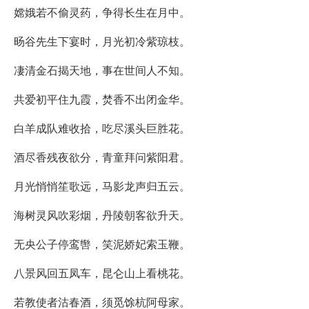
嫦娥若不偷灵药，争得长生在月中。
旸谷先生下宴时，月光初冷紫琼枝。
凄清金石揭天地，事在世间人不知。
共爱初平住九霞，焚香不出闭金华。
白羊成队难收拾，吃尽溪头巨胜花。
酒尽香残夜欲分，青童拜问紫阳君。
月光悄悄笙歌远，马影龙声归五云。
海树灵风吹彩烟，丹陵朝客欲升天。
无央公子停鸾辔，笑泥娇妃索玉鞭。
八景风回五凤车，昆仑山上看桃花。
若教使者沽春酒，须觅馀杭阿母家。