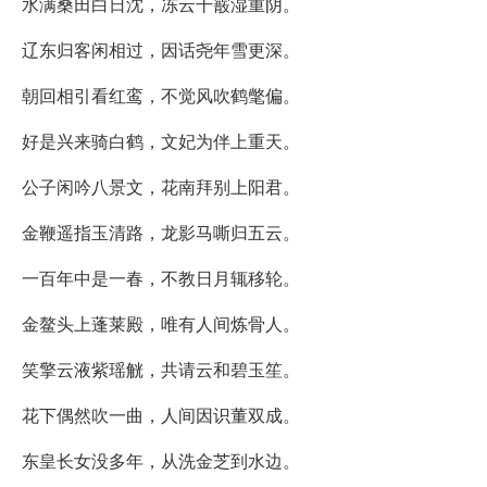
水满桑田白日沈，冻云干霰湿重阴。
辽东归客闲相过，因话尧年雪更深。
朝回相引看红鸾，不觉风吹鹤氅偏。
好是兴来骑白鹤，文妃为伴上重天。
公子闲吟八景文，花南拜别上阳君。
金鞭遥指玉清路，龙影马嘶归五云。
一百年中是一春，不教日月辄移轮。
金鳌头上蓬莱殿，唯有人间炼骨人。
笑擎云液紫瑶觥，共请云和碧玉笙。
花下偶然吹一曲，人间因识董双成。
东皇长女没多年，从洗金芝到水边。