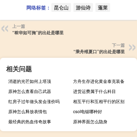
网络标签：
昆仑山
游仙诗
蓬莱
上一篇
“秾华如可掬”的出处是哪里
下一篇
“乘舟维夏口”的出处是哪里
相关问题
消逝的光芒如何上塔顶
方舟生存进化黄金泰克装备
原神怎么查看自己武器
进货运费属于什么科目
红房子过年做头发会涨价吗
相互平行和互相平行的区别
原神怎么释放表情包
csol电锯哪种好
最经典的热血传奇故事
原神界面怎么隐身