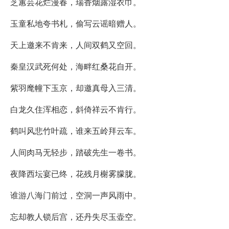
芝蕙芸花烂漫春，瑞香烟露湿衣巾。
玉童私地夸书札，偷写云谣暗赠人。
天上邀来不肯来，人间双鹤又空回。
秦皇汉武死何处，海畔红桑花自开。
紫羽麾幢下玉京，却邀真母入三清。
白龙久住浑相恋，斜倚祥云不肯行。
鹤叫风悲竹叶疏，谁来五岭拜云车。
人间肉马无轻步，踏破先生一卷书。
夜降西坛宴已终，花残月榭雾朦胧。
谁游八海门前过，空洞一声风雨中。
忘却教人锁后宫，还丹失尽玉壶空。