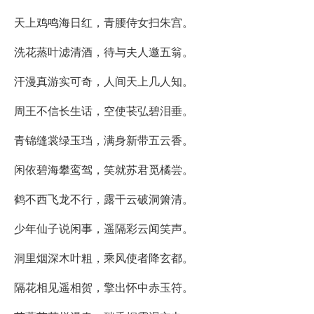
天上鸡鸣海日红，青腰侍女扫朱宫。
洗花蒸叶滤清酒，待与夫人邀五翁。
汗漫真游实可奇，人间天上几人知。
周王不信长生话，空使苌弘碧泪垂。
青锦缝裳绿玉珰，满身新带五云香。
闲依碧海攀鸾驾，笑就苏君觅橘尝。
鹤不西飞龙不行，露干云破洞箫清。
少年仙子说闲事，遥隔彩云闻笑声。
洞里烟深木叶粗，乘风使者降玄都。
隔花相见遥相贺，擎出怀中赤玉符。