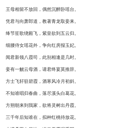
王母相留不放回，偶然沉醉卧瑶台。
凭君与向萧郎道，教著青龙取妾来。
绛节笙歌绕殿飞，紫皇欲到五云归。
细腰侍女瑶花外，争向红房报玉妃。
闻君新领八霞司，此别相逢是几时。
妾有一觥云母酒，请君终宴莫推辞。
方士飞轩驻碧霞，酒寒风冷月初斜。
不知谁唱归春曲，落尽溪头白葛花。
方朔朝来到我家，欲将灵树出丹霞。
三千年后知谁在，拟种红桃待放花。