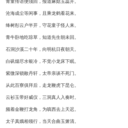
青童传语便须回，报道麻姑玉蕊开。
沧海成尘等闲事，且乘龙鹤看花来。
绛树彤云户半开，守花童子怪人来。
青牛卧地吃琼草，知道先生朝未回。
石洞沙溪二十年，向明杭日夜朝天。
白矾烟尽水银冷，不觉小龙床下眠。
紫微深锁敞丹轩，太帝亲谈不死门。
从此百寮俱拜后，走龙鞭虎下昆仑。
云衫玉带好威仪，三洞真人入奏时。
频着金鞭打龙角，为嗔西去上天迟。
太子真娥相领行，当天合曲玉箫清。