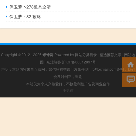
保卫萝卜278道具全清
保卫萝卜32 攻略
Copyright © 2012 - 2026
米锋网
Powered by
网站分类目录
|
精选推荐文章
|
网站地
图
|
疑难解答
沪ICP备08012897号
声明：本站内容来自互联网，如信息有错误可发邮件到f_fb#foxmail.com说明，我们
会及时纠正，谢谢
本站仅为个人兴趣爱好，不接盈利性广告及商业合作
小男孩