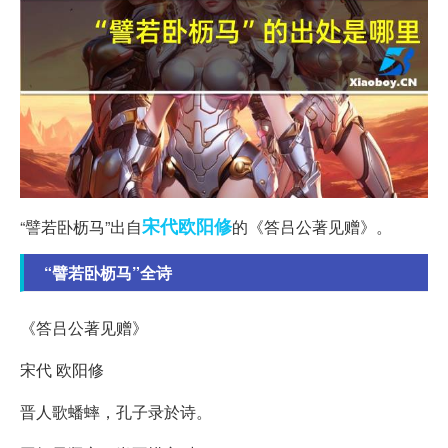
宋代
欧阳修
“譬若卧枥马”出自
的《答吕公著见赠》。
“譬若卧枥马”全诗
《答吕公著见赠》
宋代 欧阳修
晋人歌蟠蟀，孔子录於诗。