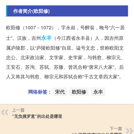
作者简介(欧阳修)
欧阳修（1007－1072），字永叔，号醉翁，晚号“六一居
永丰
士”。汉族，吉州
（今江西省永丰县）人，因吉州原
属庐陵郡，以“庐陵欧阳修”自居。谥号文忠，世称欧阳文
忠公。北宋政治家、文学家、史学家，与韩愈、柳宗元、
王安石、苏洵、苏轼、苏辙、曾巩合称“唐宋八大家”。后
人又将其与韩愈、柳宗元和苏轼合称“千古文章四大家”。
网络标签：
宋代
欧阳修
永丰
上一篇
“无负搜罗意”的出处是哪里
下一篇