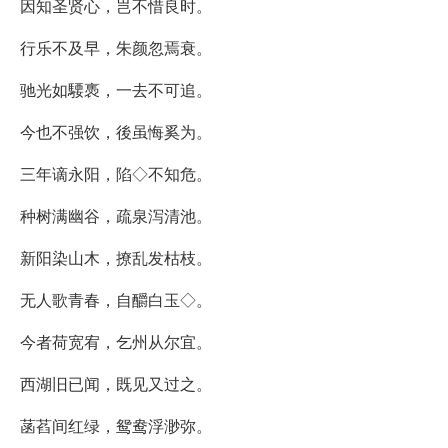
因知圣贤心，岂不惜良时。
行乐不及早，朱颜忽焉衰。
驰光如騕褭，一去不可追。
今也不强饮，後虽悔奚为。
三年谪永阳，陷◇不知危。
种树满幽谷，疏泉泻清池。
新阳染山木，撩乱发枯枝。
无人歌青春，自釂白玉◇。
今者荷宽宥，乞州从尔宜。
西湖旧已闻，既见又过之。
菡萏间红绿，鸳鸯浮渺弥。