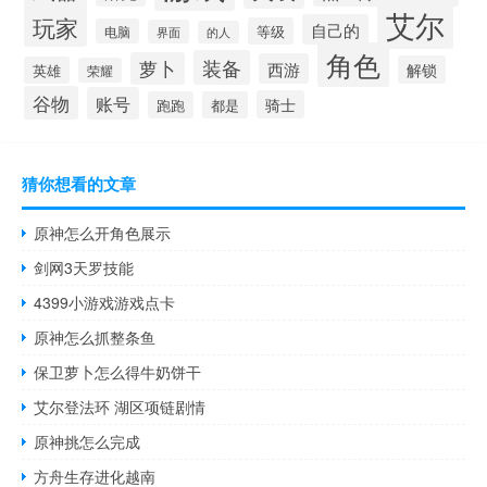
艾尔
玩家
自己的
等级
电脑
界面
的人
角色
装备
萝卜
西游
解锁
英雄
荣耀
谷物
账号
骑士
跑跑
都是
猜你想看的文章
原神怎么开角色展示
剑网3天罗技能
4399小游戏游戏点卡
原神怎么抓整条鱼
保卫萝卜怎么得牛奶饼干
艾尔登法环 湖区项链剧情
原神挑怎么完成
方舟生存进化越南