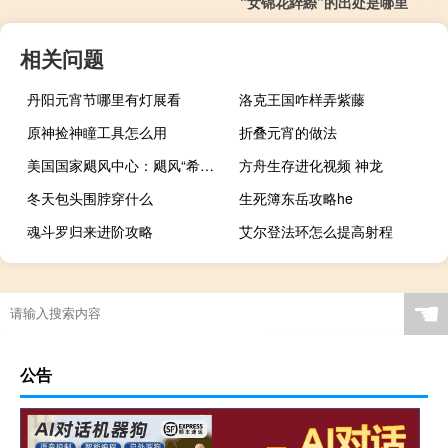
“女锦花綷縩”的出处是哪里
相关问题
丹阳元宵节哪里有灯展看
洛克王国咋样弄紫藤
原神捡神瞳工具怎么用
折叠元宵的做法
美国国家飓风中心：飓风“希拉里”位于加州圣地亚哥东南偏南约285英里（460公里）处最大持续风速为80英里/小时（130公里/小时）
方舟生存进化视频 神龙
冬天包头围脖穿什么
生死簿东岳攻略he
魂斗罗归来进阶攻略
艾尔登法环怎么提高射程
☚
公告