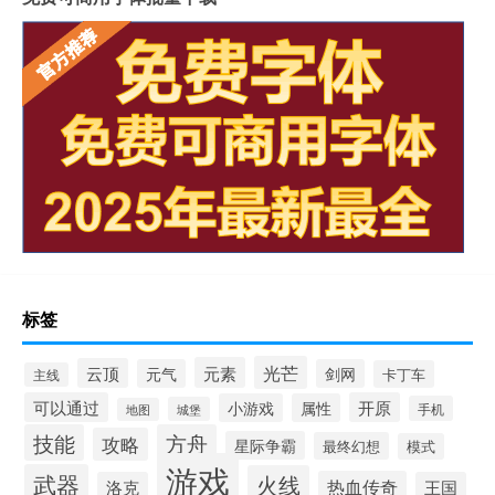
标签
光芒
元素
云顶
元气
剑网
卡丁车
主线
可以通过
开原
小游戏
属性
手机
城堡
地图
技能
方舟
攻略
星际争霸
最终幻想
模式
游戏
武器
火线
热血传奇
洛克
王国