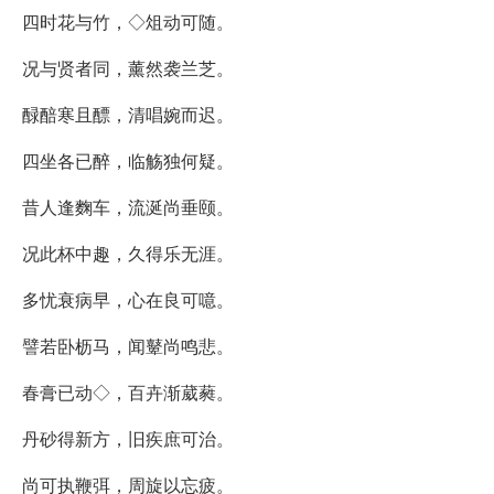
四时花与竹，◇俎动可随。
况与贤者同，薰然袭兰芝。
醁醅寒且醥，清唱婉而迟。
四坐各已醉，临觞独何疑。
昔人逢麴车，流涎尚垂颐。
况此杯中趣，久得乐无涯。
多忧衰病早，心在良可噫。
譬若卧枥马，闻鼙尚鸣悲。
春膏已动◇，百卉渐葳蕤。
丹砂得新方，旧疾庶可治。
尚可执鞭弭，周旋以忘疲。