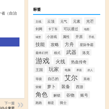
标签
个省（自治
光芒
元素
云顶
元气
主线
可以通过
剑网
卡丁车
地图
。
开原
小游戏
属性
手机
城堡
技能
方舟
攻略
星际争霸
武器
洛克
最终幻想
模式
游戏
火线
热血传奇
玩家
王国
电脑
界面
的人
艾尔
自己的
等级
英雄
装备
萝卜
西游
荣耀
角色
谷物
账号
解锁
骑士
跑跑
都是
下一篇
是什么意思