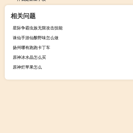
相关问题
星际争霸虫族无限攻击技能
诛仙手游仙酿野味怎么做
扬州哪有跑跑卡丁车
原神冰水晶怎么买
原神烂苹果怎么