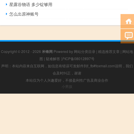
星露谷物语 多少锭够用
怎么出原神账号
Copyright © 2012 - 2026
米锋网
Powered by
网站分类目录
|
精选推荐文章
|
网站地
图
|
疑难解答
沪ICP备08012897号
声明：本站内容来自互联网，如信息有错误可发邮件到f_fb#foxmail.com说明，我们
会及时纠正，谢谢
本站仅为个人兴趣爱好，不接盈利性广告及商业合作
小男孩