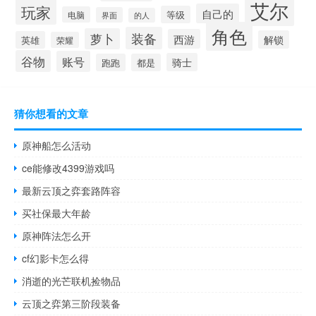
艾尔
玩家
自己的
等级
电脑
界面
的人
角色
装备
萝卜
西游
解锁
英雄
荣耀
谷物
账号
骑士
跑跑
都是
猜你想看的文章
原神船怎么活动
ce能修改4399游戏吗
最新云顶之弈套路阵容
买社保最大年龄
原神阵法怎么开
cf幻影卡怎么得
消逝的光芒联机捡物品
云顶之弈第三阶段装备