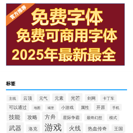
标签
光芒
元素
云顶
元气
剑网
卡丁车
主线
可以通过
开原
小游戏
属性
手机
城堡
地图
技能
方舟
攻略
星际争霸
最终幻想
模式
游戏
武器
火线
热血传奇
洛克
王国