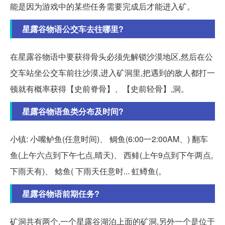
能是因为游戏中的某些任务需要完成后才能进入矿。
星露谷物语公交车去往哪里?
在星露谷物语中要获得骨头必须先解锁沙漠地区,然后在公
交车站坐公交车前往沙漠,进入矿洞里,把遇到的敌人都打一
顿就有概率获得【史前脊骨】、【史前轻骨】,洞。
星露谷物语鱼类分布及时间?
小镇: 小嘴鲈鱼(任意时间)、 鲷鱼(6:00一2:00AM、) 翻车
鱼(上午六点到下午七点,晴天)、 西鲱(上午9点到下午两点,
下雨天有)、 鲶鱼( 下雨天任意时... 虹鳟鱼(。
星露谷物语前期任务?
矿洞共有两个,一个星露谷湖泊上面的矿洞,另外一个是位于