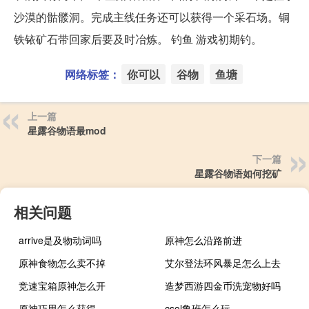
沙漠的骷髅洞。完成主线任务还可以获得一个采石场。铜
铁铱矿石带回家后要及时冶炼。 钓鱼 游戏初期钓。
网络标签：
你可以
谷物
鱼塘
上一篇
星露谷物语最mod
下一篇
星露谷物语如何挖矿
相关问题
arrive是及物动词吗
原神怎么沿路前进
原神食物怎么卖不掉
艾尔登法环风暴足怎么上去
竞速宝箱原神怎么开
造梦西游四金币洗宠物好吗
原神巧思怎么获得
csol鲁班怎么玩