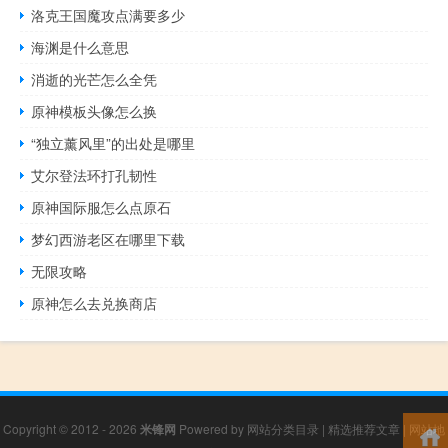
洛克王国魔攻点满要多少
海渊是什么意思
消逝的光芒怎么全凭
原神模板头像怎么换
“独立薰风里”的出处是哪里
艾尔登法环打孔韧性
原神国际服怎么点原石
梦幻西游老区在哪里下载
无限攻略
原神怎么去兑换商店
Copyright © 2012 - 2026
米锋网
Powered by
网站分类目录
|
精选推荐文章
|
网站地