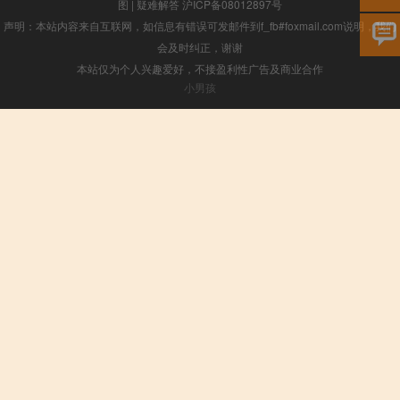
图
|
疑难解答
沪ICP备08012897号
声明：本站内容来自互联网，如信息有错误可发邮件到f_fb#foxmail.com说明，我们
会及时纠正，谢谢
本站仅为个人兴趣爱好，不接盈利性广告及商业合作
小男孩