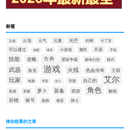
标签
光芒
元素
云顶
元气
剑网
卡丁车
主线
可以通过
开原
小游戏
属性
手机
城堡
地图
技能
方舟
攻略
星际争霸
最终幻想
模式
游戏
武器
火线
热血传奇
洛克
王国
艾尔
玩家
自己的
等级
电脑
界面
的人
角色
装备
萝卜
西游
解锁
英雄
荣耀
谷物
账号
骑士
跑跑
都是
猜你想看的文章