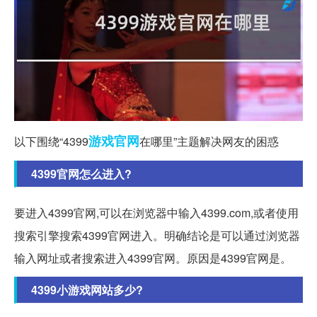
游戏
官网
以下围绕“4399
在哪里”主题解决网友的困惑
4399官网怎么进入?
要进入4399官网,可以在浏览器中输入4399.com,或者使用
搜索引擎搜索4399官网进入。明确结论是可以通过浏览器
输入网址或者搜索进入4399官网。原因是4399官网是。
4399小游戏网站多少?