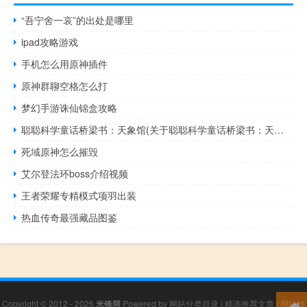
“吾宁舍一哀”的出处是哪里
ipad攻略游戏
手机怎么用原神插件
原神群聊空格怎么打
梦幻手游诛仙锦盒攻略
聪聪科学童话桥梁书：天象馆(关于聪聪科学童话桥梁书：天象馆简述)
死域原神怎么摧毁
艾尔登法环boss介绍视频
王者荣耀专精模式项羽出装
热血传奇最强藏品图鉴
Copyright © 2012 - 2026
米锋网
Powered by
网站分类目录
|
精选推荐文章
|
网站地