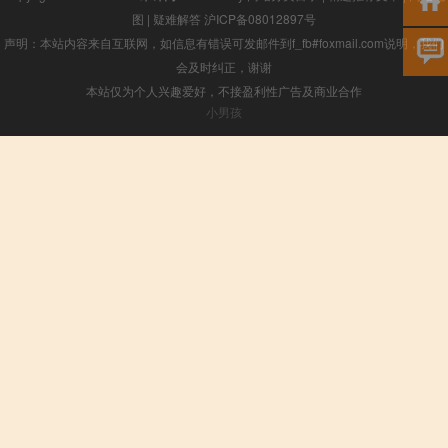
图
|
疑难解答
沪ICP备08012897号
声明：本站内容来自互联网，如信息有错误可发邮件到f_fb#foxmail.com说明，我们
会及时纠正，谢谢
本站仅为个人兴趣爱好，不接盈利性广告及商业合作
小男孩