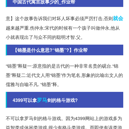
中国古代寓言故事少的_作业帮
就会
意】这个故事告诉我们对坏人坏事必须严厉打击,否则
越来越严重.伤仲永:宋代的时候有一个孩子叫做仲永,他从
小就表现出了与众不同的聪明才智.父。
【锦墨是什么意思?“锦墨”?】作业帮
“锦墨”释疑一:原意指的是古代的一种非常名贵的砚台.“锦
墨”释疑二:近代文人用“锦墨”作为笔名,形象的比喻出文人的
儒雅与自喻不凡. “锦墨”释。
罗马
4399可以拿
剑的格斗游戏?
不可以拿罗马剑的格斗游戏。因为4399网站上的游戏多为
益智类或休闲类游戏,很少有格斗类游戏。而即使有该类游