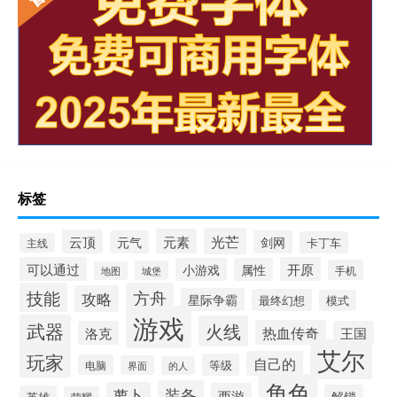
标签
光芒
元素
云顶
元气
剑网
卡丁车
主线
可以通过
开原
小游戏
属性
手机
城堡
地图
技能
方舟
攻略
星际争霸
最终幻想
模式
游戏
武器
火线
热血传奇
洛克
王国
艾尔
玩家
自己的
等级
电脑
界面
的人
角色
装备
萝卜
西游
解锁
英雄
荣耀