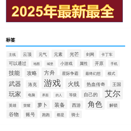
标签
光芒
元素
云顶
元气
剑网
卡丁车
主线
可以通过
开原
小游戏
属性
手机
城堡
地图
技能
方舟
攻略
星际争霸
最终幻想
模式
游戏
武器
火线
热血传奇
洛克
王国
艾尔
玩家
自己的
等级
电脑
界面
的人
角色
装备
萝卜
西游
解锁
英雄
荣耀
谷物
账号
骑士
跑跑
都是