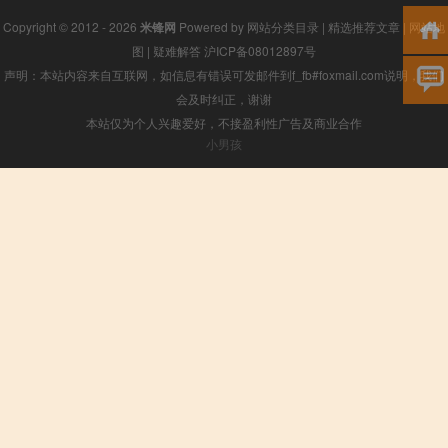
Copyright © 2012 - 2026
米锋网
Powered by
网站分类目录
|
精选推荐文章
|
网站地
图
|
疑难解答
沪ICP备08012897号
声明：本站内容来自互联网，如信息有错误可发邮件到f_fb#foxmail.com说明，我们
会及时纠正，谢谢
本站仅为个人兴趣爱好，不接盈利性广告及商业合作
小男孩