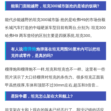
能装门面能越野，坦克300城市版抢的是谁的饭碗?
能代步能越野的坦克300城市版-抢的是哈弗H9的市场份额
长城汽车打造的中端硬派车型目前有两台,分别为: 坦克300
哈弗H9 两车曾经的区别主要是四驱系统,坦克300。
榴弹炮
有人说
炮弹落在坦克周围50厘米内可以把坦
克炸成零件，是真的吗?
榴弹炮和榴弹炮不一样,坦克和坦克也不一样。这里有一些
照片演示了大口径榴弹对坦克的杀伤力。很多坦克正面装
甲虽然很厚,车体和顶部不过30mm左右,超压和3倍音...
星际争霸，坦克怎么架在大和舰上?
坦克架在大和上现在的版本已经不行了。我没记错的话应