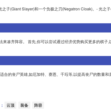
 Slayer)和一个负极之刃(Negatron Cloak)。- 光之子(Gia
法来凑齐阵容。 首先,你可以尝试通过经济优势购买更多的棋子,
适合的丧尸英雄,如厄加特、赛恩、千珏等,以提高丧尸的数量和属
：
云顶
装备
阵容