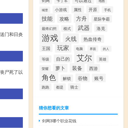
可以通过
剑网
卡丁车
地图
开原
小游戏
属性
手机
城堡
技能
方舟
攻略
星际争霸
武器
洛克
最终幻想
模式
传送门和日炎
游戏
火线
热血传奇
玩家
王国
电脑
界面
的人
艾尔
自己的
等级
英雄
装备
萝卜
西游
荣耀
在丧尸死了以
角色
谷物
账号
解锁
骑士
跑跑
都是
猜你想看的文章
剑网3哪个职业花钱