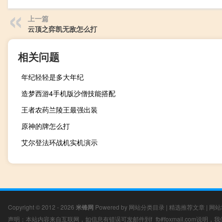
上一篇
云顶之弈凯无敌怎么打
相关问题
年纪轻轻是多大年纪
造梦西游4手机版沙僧技能搭配
王者农药兰陵王最强出装
原神的牌怎么打
艾尔登法环战机实机演示
Copyright © 2012 - 2026
米锋网
Powered by
网站分类目录
|
精选推荐文章
|
网站
声明：本站内容来自互联网，如信息有错误可发邮件到f_fb#foxmail.com说明