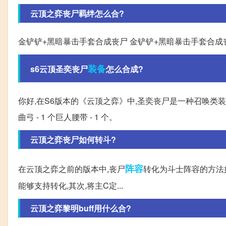
云顶之弈丧尸羁绊怎么合?
金铲铲+黑暗暴击手套合成丧尸 金铲铲+黑暗暴击手套合成
装备
s6云顶圣奕丧尸
怎么合成?
你好,在S6版本的《云顶之弈》中,圣奕丧尸是一种召唤类装备
曲弓 - 1 个巨人腰带 - 1 个。
云顶之弈丧尸如何转斗?
阵容
在云顶之弈之前的版本中,丧尸
转化为斗士阵容的方法如
能够支持转化,其次,将主C定...
云顶之弈黎明buff用什么合?