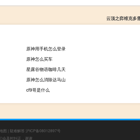
云顶之弈维克多
原神用手机怎么登录
原神怎么买车
星露谷物语咖啡几天
原神怎么消除达马山
cf9哥是什么
地图
|
疑难解答
沪ICP备08012897号
，我们会及时纠正，谢谢