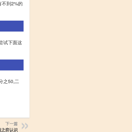
有不到2%的
以尝试下面这
之50,二
下一篇
顶之弈认识