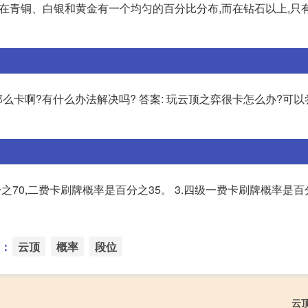
 在青铜、白银和黄金有一个均匀的百分比分布,而在钻石以上,只
那么卡啊?有什么办法解决吗? 答案: 玩云顶之弈很卡怎么办?可
之70,二费卡刷牌概率是百分之35。 3.四级一费卡刷牌概率是百分
：
云顶
概率
段位
云