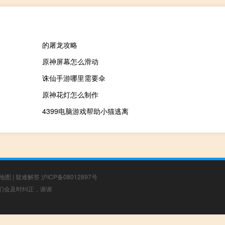
的屠龙攻略
原神屏幕怎么滑动
诛仙手游哪里需要伞
原神花灯怎么制作
4399电脑游戏帮助小猫逃离
地图
|
疑难解答
沪ICP备08012897号
，我们会及时纠正，谢谢