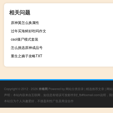
相关问题
原神翼怎么换属性
过年买海鲜好吃吗作文
csol僵尸模式套装
怎么挑选原神成品号
重生之嫡子攻略TXT
Copyright © 2012 - 2026
米锋网
Powered by
网站分类目录
|
精选推荐文章
|
网站
声明：本站内容来自互联网，如信息有错误可发邮件到f_fb#foxmail.com说明
本站仅为个人兴趣爱好，不接盈利性广告及商业合作