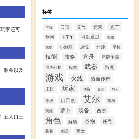
标签
光芒
元素
云顶
元气
主线
的玩家还可
可以通过
剑网
卡丁车
地图
开原
小游戏
属性
手机
城堡
技能
方舟
攻略
星际争霸
武器
洛克
最终幻想
模式
、装备以及
游戏
火线
热血传奇
玩家
王国
电脑
界面
的人
艾尔
自己的
等级
英雄
装备
萝卜
西游
荣耀
; 五人口三
角色
谷物
账号
解锁
骑士
跑跑
都是