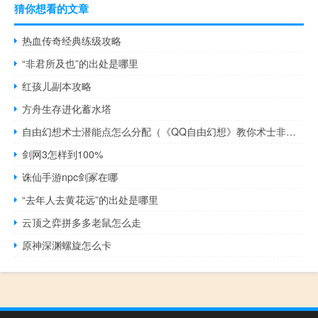
猜你想看的文章
热血传奇经典练级攻略
“非君所及也”的出处是哪里
红孩儿副本攻略
方舟生存进化蓄水塔
自由幻想术士潜能点怎么分配（《QQ自由幻想》教你术士非主流加点（力量型）快速升级）
剑网3怎样到100%
诛仙手游npc剑冢在哪
“去年人去黄花远”的出处是哪里
云顶之弈拼多多老鼠怎么走
原神深渊螺旋怎么卡