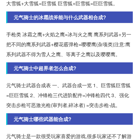
大雪狐+大雪狐=巨雪狐 巨雪狐+巨雪狐=巨巨雪狐。
元气骑士的冰霜战斧能与什么武器相合成?
手枪类 冰霜之鹰+火焰之鹰=冰与火之鹰 鹰系列武器+另一
把不同的鹰系列武器+樱花霰弹枪=嘤嘤鹰(杂项类)注意:鹰
系列武器不得为雪人之鹰、等离子之鹰以及嘤嘤鹰。
元气骑士中超界者怎么合成?
元气骑士武器合成表 一、武器合成一览 1、巨雪狐巨雪狐
=巨巨雪狐 2、冲锋枪三代进阶配件=冲锋枪四代 3、强化
突击步枪可恶激光枪(审判者,碎冰者) =突击步枪-战。
元气骑士哪些武器能合成?
元气骑士是一款很受玩家喜爱的游戏,很多玩家还不了解游