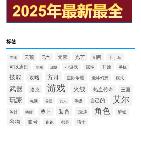
标签
光芒
元素
云顶
元气
剑网
卡丁车
主线
可以通过
开原
小游戏
属性
手机
城堡
地图
技能
方舟
攻略
星际争霸
最终幻想
模式
游戏
武器
火线
热血传奇
洛克
王国
艾尔
玩家
自己的
等级
电脑
界面
的人
角色
装备
萝卜
西游
解锁
英雄
荣耀
谷物
账号
骑士
跑跑
都是