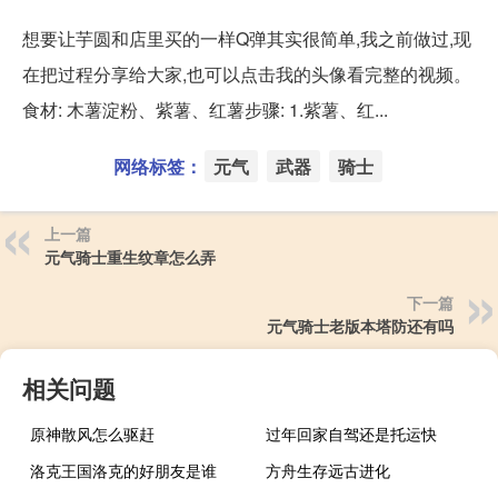
想要让芋圆和店里买的一样Q弹其实很简单,我之前做过,现
在把过程分享给大家,也可以点击我的头像看完整的视频。
食材: 木薯淀粉、紫薯、红薯步骤: 1.紫薯、红...
网络标签：
元气
武器
骑士
上一篇
元气骑士重生纹章怎么弄
下一篇
元气骑士老版本塔防还有吗
相关问题
原神散风怎么驱赶
过年回家自驾还是托运快
洛克王国洛克的好朋友是谁
方舟生存远古进化