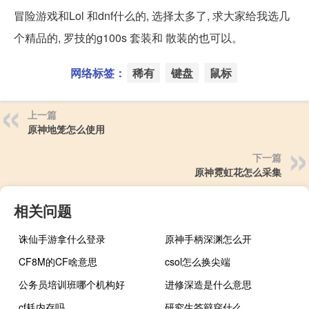
冒险游戏和Lol 和dnf什么的, 选择太多了, 求大家给我选几
个精品的, 罗技的g100s 套装和 散装的也可以。
网络标签：
稀有
键盘
鼠标
上一篇
原神地笼怎么使用
下一篇
原神霓虹花怎么采集
相关问题
诛仙手游拿什么登录
原神手柄深渊怎么开
CF8M的CF啥意思
csol怎么换尖端
公务员培训班哪个机构好
进修深造是什么意思
cf耗内存吗
研究生答辩穿什么