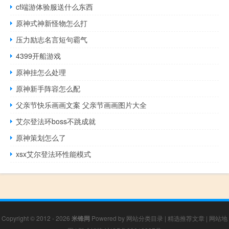
cf端游体验服送什么东西
原神式神新怪物怎么打
压力励志名言短句霸气
4399开船游戏
原神挂怎么处理
原神新手阵容怎么配
父亲节快乐画画文案 父亲节画画图片大全
艾尔登法环boss不跳成就
原神策划怎么了
xsx艾尔登法环性能模式
Copyright © 2012 - 2026
米锋网
Powered by
网站分类目录
|
精选推荐文章
|
网站地