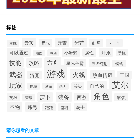
标签
光芒
元素
云顶
元气
剑网
卡丁车
主线
可以通过
开原
小游戏
属性
手机
城堡
地图
技能
方舟
攻略
星际争霸
最终幻想
模式
游戏
武器
火线
热血传奇
洛克
王国
艾尔
玩家
自己的
等级
电脑
界面
的人
角色
装备
萝卜
西游
解锁
英雄
荣耀
谷物
账号
骑士
跑跑
都是
猜你想看的文章