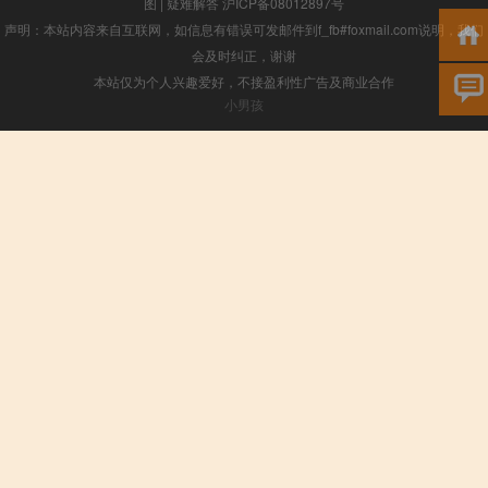
图
|
疑难解答
沪ICP备08012897号
声明：本站内容来自互联网，如信息有错误可发邮件到f_fb#foxmail.com说明，我们
会及时纠正，谢谢
本站仅为个人兴趣爱好，不接盈利性广告及商业合作
小男孩