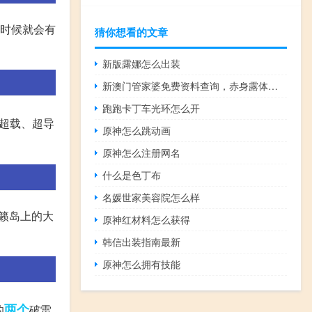
这时候就会有
猜你想看的文章
新版露娜怎么出装
新澳门管家婆免费资料查询，赤身露体精选答案落实_HW946.3
跑跑卡丁车光环怎么开
超载、超导
原神怎么跳动画
原神怎么注册网名
什么是色丁布
名媛世家美容院怎么样
清籁岛上的大
原神红材料怎么获得
韩信出装指南最新
原神怎么拥有技能
两个
的
破雷