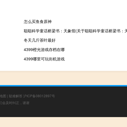
怎么买鱼食原神
聪聪科学童话桥梁书：天象馆(关于聪聪科学童话桥梁书：天
冬天几斤茶叶最好
4399橙光游戏存档在哪
4399哪里可玩街机游戏
地图
|
疑难解答
沪ICP备08012897号
，我们会及时纠正，谢谢