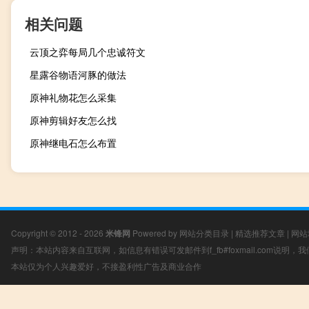
相关问题
云顶之弈每局几个忠诚符文
星露谷物语河豚的做法
原神礼物花怎么采集
原神剪辑好友怎么找
原神继电石怎么布置
Copyright © 2012 - 2026
米锋网
Powered by
网站分类目录
|
精选推荐文章
|
网站
声明：本站内容来自互联网，如信息有错误可发邮件到f_fb#foxmail.com说明
本站仅为个人兴趣爱好，不接盈利性广告及商业合作