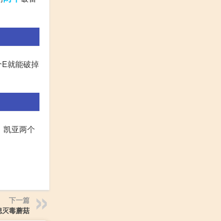
个E就能破掉
、凯亚两个
下一篇
熄灭毒蘑菇