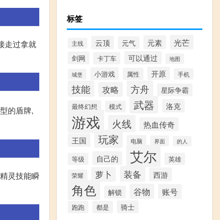
标签
光芒
元素
云顶
元气
接走过拿就
主线
可以通过
剑网
卡丁车
地图
开原
小游戏
属性
手机
城堡
技能
方舟
攻略
星际争霸
武器
洛克
最终幻想
模式
型的盾牌,
游戏
火线
热血传奇
玩家
王国
电脑
界面
的人
艾尔
自己的
等级
英雄
装备
萝卜
西游
的精灵技能瞬
荣耀
角色
谷物
账号
解锁
骑士
跑跑
都是