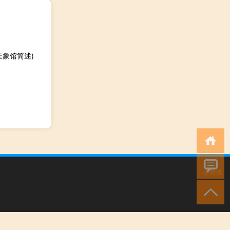
象馆简述)
小男孩