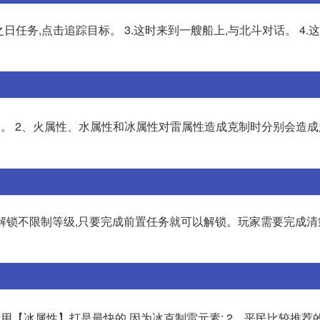
之日任务,点击追踪目标。 3.这时来到一艘船上,与北斗对话。 4.
。 2、火属性、水属性和冰属性对雷属性造成克制时分别会造成
的解锁不限制等级,只要完成前置任务就可以解锁。玩家需要完成
用【冰属性】打是最快的,因为冰克制雷元素; 2、平民比较推荐