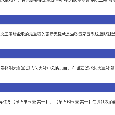
。本次玉扉绕尘歌的最重磅的更新无疑就是尘歌壶家园系统,围绕建造
点击选择洞天百宝,进入洞天货币兑换页面。 3. 点击选择洞天宝货,
世界任务【翠石砌玉壶·其一】。 【翠石砌玉壶·其一】任务触发的