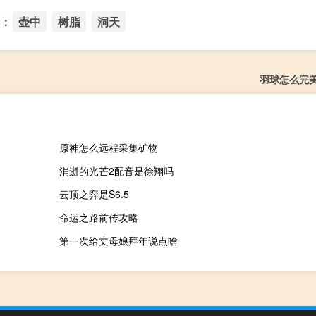
：
壶中
树脂
洞天
羽球怎么完
原神怎么远程采集矿物
消逝的光芒2配音是徐翔吗
云顶之弈是S6.5
命运之路前传攻略
第一次给丈母娘拜年说点啥