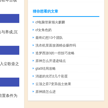
猜你想看的文章
cf电脑管家领火麒麟
cf女角色奶
与养成,沉
最终幻想13个团队
洗衣机里面放酒精会爆炸吗
造梦西游3的一些技巧攻略
原神怎么开遗迹锚点
进入尘歌壶之
gta5结局攻略
消逝的光芒2几个彩蛋
云顶之弈7变异战士效果
原神踏怎么进
前置条件为