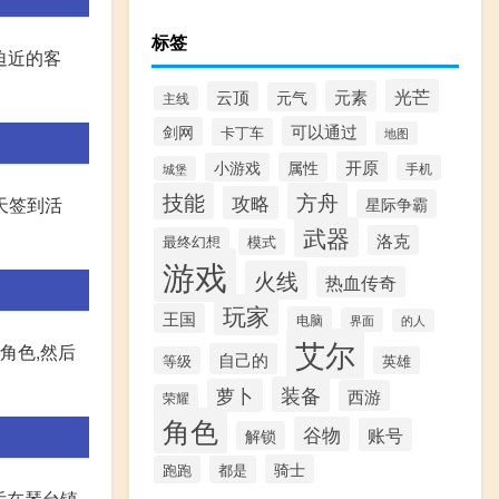
标签
迫近的客
光芒
元素
云顶
元气
主线
可以通过
剑网
卡丁车
地图
开原
小游戏
属性
手机
城堡
技能
方舟
攻略
天签到活
星际争霸
武器
洛克
最终幻想
模式
游戏
火线
热血传奇
玩家
王国
电脑
界面
的人
艾尔
角色,然后
自己的
等级
英雄
装备
萝卜
西游
荣耀
角色
谷物
账号
解锁
骑士
跑跑
都是
后在琴台镇