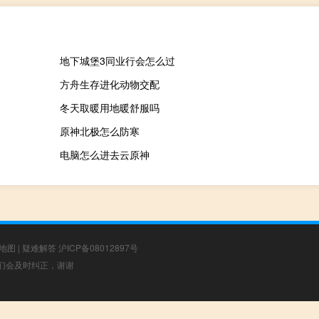
地下城堡3同业行会怎么过
方舟生存进化动物交配
冬天取暖用地暖舒服吗
原神北极怎么防寒
电脑怎么进去云原神
地图
|
疑难解答
沪ICP备08012897号
，我们会及时纠正，谢谢