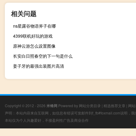
相关问题
ns星露谷物语斧子在哪
4399联机好玩的游戏
原神云游怎么设置图像
长安白日照春空的下一句是什么
姜子牙的最强出装图片高清
Copyright © 2012 - 2026
米锋网
Powered by
网站分类目录
|
精选推荐文章
|
网站
声明：本站内容来自互联网，如信息有错误可发邮件到f_fb#foxmail.com说明
本站仅为个人兴趣爱好，不接盈利性广告及商业合作