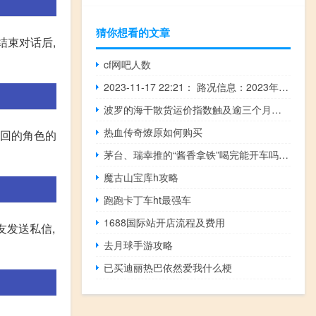
猜你想看的文章
结束对话后,
cf网吧人数
2023-11-17 22:21： 路况信息：2023年11月17日15时40分，长张高速常张段武陵源收费站附近以东K276处东往西因一辆半挂车撞中央护栏占用超车道，至22时18分事故已处理完毕。 ​​​
波罗的海干散货运价指数触及逾三个月高位
热血传奇燎原如何购买
收回的角色的
茅台、瑞幸推的“酱香拿铁”喝完能开车吗？北京交管局回应
魔古山宝库h攻略
跑跑卡丁车ht最强车
1688国际站开店流程及费用
友发送私信,
去月球手游攻略
已买迪丽热巴依然爱我什么梗