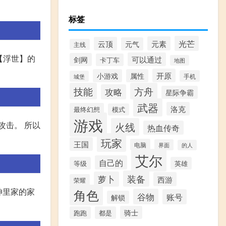
标签
光芒
元素
云顶
元气
主线
、【浮世】的
可以通过
剑网
卡丁车
地图
开原
小游戏
属性
手机
城堡
技能
方舟
攻略
星际争霸
武器
洛克
最终幻想
模式
游戏
攻击。 所以
火线
热血传奇
玩家
王国
电脑
界面
的人
艾尔
自己的
等级
英雄
装备
萝卜
西游
荣耀
神里家的家
角色
谷物
账号
解锁
骑士
跑跑
都是