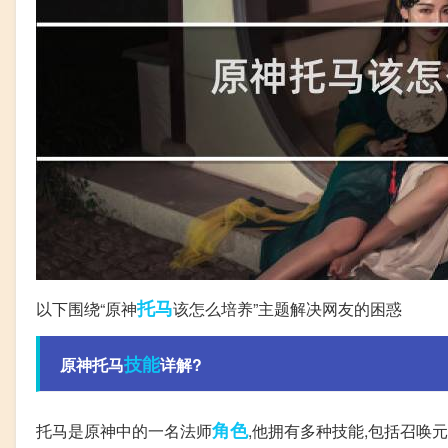
托马
以下围绕“原神
该怎么培养”主题解决网友的困惑
技能
原神托马
详解?
角色
托马是原神中的一名法师
,他拥有多种技能,包括召唤