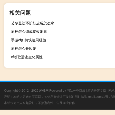
相关问题
艾尔登法环护肤皮袋怎么拿
原神怎么调成接收消息
手游cf如何快速刷经验
原神怎么开囚笼
cf朝歌遗迹生化属性
Copyright © 2012 - 2026
米锋网
Powered by
网站分类目录
|
精选推荐文章
|
网站
声明：本站内容来自互联网，如信息有错误可发邮件到f_fb#foxmail.com说明
本站仅为个人兴趣爱好，不接盈利性广告及商业合作