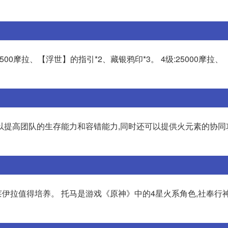
17500摩拉、【浮世】的指引*2、藏银鸦印*3。 4级:25000摩拉
以提高团队的生存能力和容错能力,同时还可以提供火元素的协同
比莱伊拉值得培养。 托马是游戏《原神》中的4星火系角色,社奉行