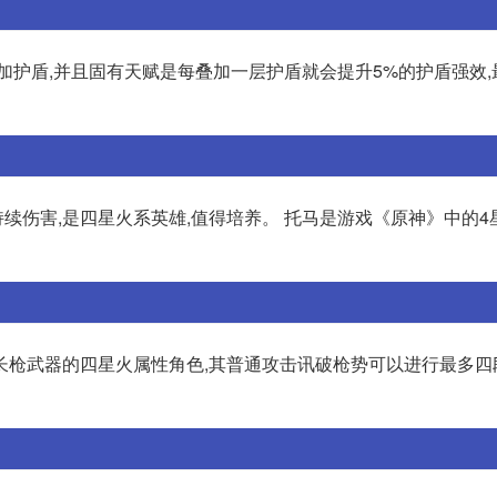
加护盾,并且固有天赋是每叠加一层护盾就会提升5%的护盾强效,
持续伤害,是四星火系英雄,值得培养。 托马是游戏《原神》中的4
长枪武器的四星火属性角色,其普通攻击讯破枪势可以进行最多四