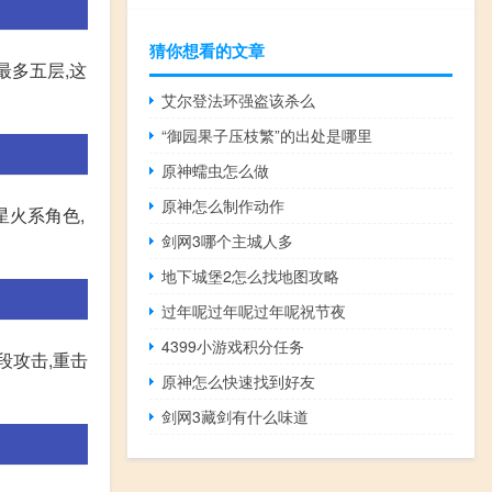
猜你想看的文章
最多五层,这
艾尔登法环强盗该杀么
“御园果子压枝繁”的出处是哪里
原神蠕虫怎么做
原神怎么制作动作
星火系角色,
剑网3哪个主城人多
地下城堡2怎么找地图攻略
过年呢过年呢过年呢祝节夜
4399小游戏积分任务
段攻击,重击
原神怎么快速找到好友
剑网3藏剑有什么味道