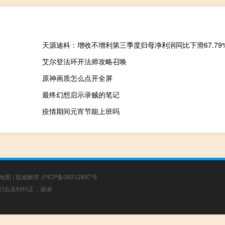
天源迪科：增收不增利第三季度归母净利润同比下滑67.79
艾尔登法环开法师攻略召唤
原神画质怎么点开全屏
最终幻想启示录贼的笔记
疫情期间元宵节能上班吗
地图
|
疑难解答
沪ICP备08012897号
，我们会及时纠正，谢谢