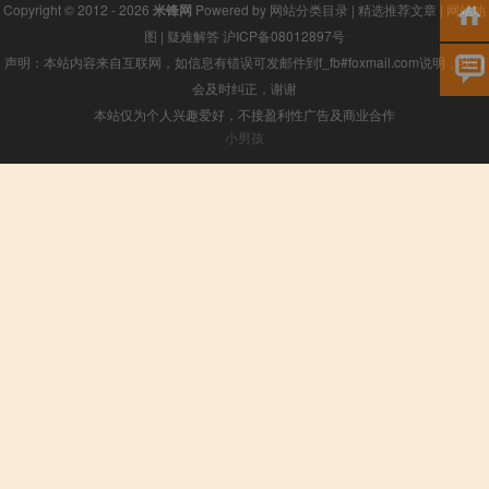
Copyright © 2012 - 2026
米锋网
Powered by
网站分类目录
|
精选推荐文章
|
网站地
图
|
疑难解答
沪ICP备08012897号
声明：本站内容来自互联网，如信息有错误可发邮件到f_fb#foxmail.com说明，我们
会及时纠正，谢谢
本站仅为个人兴趣爱好，不接盈利性广告及商业合作
小男孩