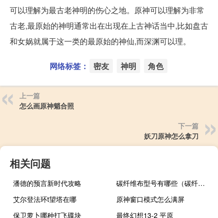
可以理解为最古老神明的伤心之地。原神可以理解为非常
古老,最原始的神明通常出在出现在上古神话当中,比如盘古
和女娲就属于这一类的最原始的神仙,而深渊可以理。
网络标签：
密友
神明
角色
上一篇
怎么画原神魈合照
下一篇
妖刀原神怎么拿刀
相关问题
潘德的预言新时代攻略
碳纤维布型号有哪些（碳纤维布型号）
艾尔登法环t望塔在哪
原神窗口模式怎么满屏
保卫萝卜哪种打飞碟块
最终幻想13-2 平原