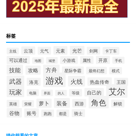
标签
光芒
元素
云顶
元气
剑网
卡丁车
主线
可以通过
开原
小游戏
属性
手机
城堡
地图
技能
方舟
攻略
星际争霸
最终幻想
模式
游戏
武器
火线
热血传奇
洛克
王国
艾尔
玩家
自己的
等级
电脑
界面
的人
角色
装备
萝卜
西游
解锁
英雄
荣耀
谷物
账号
骑士
跑跑
都是
猜你想看的文章