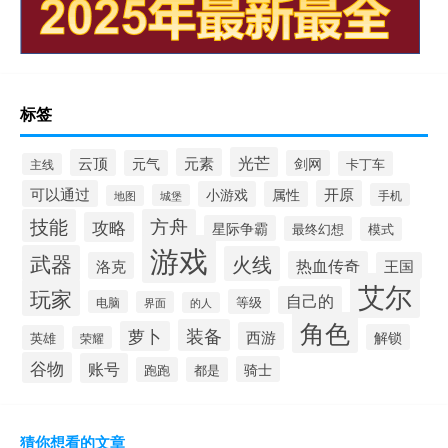
标签
光芒
元素
云顶
元气
剑网
卡丁车
主线
可以通过
开原
小游戏
属性
手机
城堡
地图
技能
方舟
攻略
星际争霸
最终幻想
模式
游戏
武器
火线
热血传奇
洛克
王国
艾尔
玩家
自己的
等级
电脑
界面
的人
角色
装备
萝卜
西游
解锁
英雄
荣耀
谷物
账号
骑士
跑跑
都是
猜你想看的文章