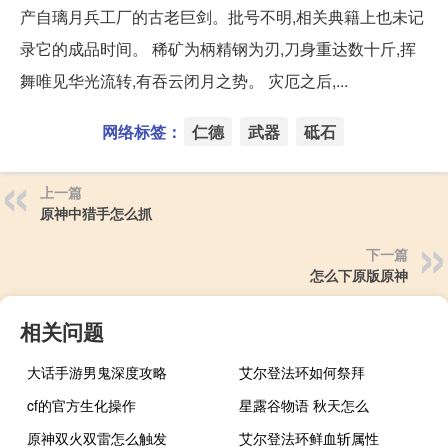
产自璃月兵工厂的古老巨剑。批号不明,相关典籍上也未记
录它的成品时间。 稀矿为柄精钢为刃,刀身重达数十斤,挥
舞唯见华光流转,有吞云闭月之势。 灾厄之后,...
网络标签：
仁德
武器
砥石
上一篇
原神中猎手怎么抓
下一篇
怎么下原版原神
相关问题
大话手游男鬼深度攻略
艾尔登法环如何祭拜
cf的官方生化操作
星露谷物语 秋天怎么
原神双火双雷怎么触发
艾尔登法环鲜血斩属性