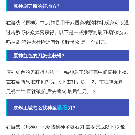
原神刷刀镡的好地方?
在游戏《原神》中,刀镡是用于武器突破的材料,玩家可以通
过击败野伏众掉落获得。以下是一些推荐的刷刀镡的地点:
鸣神岛:鸣神大社附近有许多野伏众,是一个刷刀。
原神红色的刀怎么获得?
原神红色的刀获得方法: 1、鸣神岛开始打完中间直接上楼,
左右各两只,拉中间打完,飞下去打训练。 2、前往神无冢,
无视牛牛,直往破船,后去篝火,最后红刀。 3...
砥石
灰烬王城怎么找神圣
刀?
在游戏《原神》中,要找到神圣砥石刀,需要完成以下步骤: