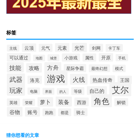
标签
光芒
元素
云顶
元气
剑网
卡丁车
主线
可以通过
开原
小游戏
属性
手机
城堡
地图
技能
方舟
攻略
星际争霸
最终幻想
模式
游戏
武器
火线
热血传奇
洛克
王国
艾尔
玩家
自己的
等级
电脑
界面
的人
角色
装备
萝卜
西游
解锁
英雄
荣耀
谷物
账号
骑士
跑跑
都是
猜你想看的文章