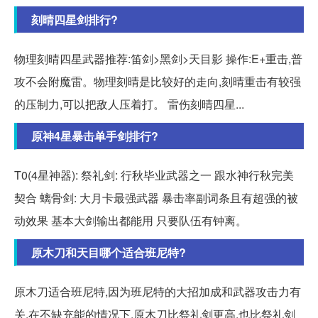
刻晴四星剑排行?
物理刻晴四星武器推荐:笛剑>黑剑>天目影 操作:E+重击,普
攻不会附魔雷。物理刻晴是比较好的走向,刻晴重击有较强
的压制力,可以把敌人压着打。 雷伤刻晴四星...
原神4星暴击单手剑排行?
T0(4星神器): 祭礼剑: 行秋毕业武器之一 跟水神行秋完美
契合 螭骨剑: 大月卡最强武器 暴击率副词条且有超强的被
动效果 基本大剑输出都能用 只要队伍有钟离。
原木刀和天目哪个适合班尼特?
原木刀适合班尼特,因为班尼特的大招加成和武器攻击力有
关,在不缺充能的情况下,原木刀比祭礼剑更高,也比祭礼剑