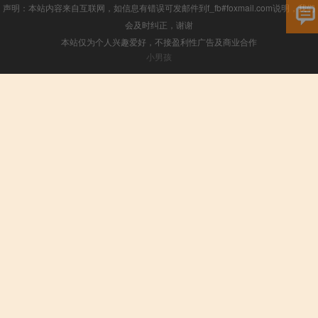
声明：本站内容来自互联网，如信息有错误可发邮件到f_fb#foxmail.com说明，我们
会及时纠正，谢谢
本站仅为个人兴趣爱好，不接盈利性广告及商业合作
小男孩