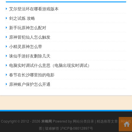
艾尔登法环在哪看游戏版本
剑之试炼 攻略
新手玩原神怎么配对
原神冒犯仙人怎么触发
小精灵原神怎么带
诛仙手游好友删除几天
电脑实时调试什么意思（电脑出现实时调试）
春节在长沙哪里拍的电影
原神账户保护怎么开通
Copyright © 2012 - 2026
米锋网
Powered by
网站分类目录
|
精选推荐文章
|
网站地
图
|
疑难解答
沪ICP备08012897号