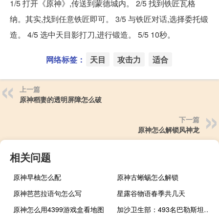
1/5 打开《原神》,传送到蒙德城内。 2/5 找到铁匠瓦格
纳。其实,找到任意铁匠即可。 3/5 与铁匠对话,选择委托锻
造。 4/5 选中天目影打刀,进行锻造。 5/5 10秒。
网络标签：
天目
攻击力
适合
上一篇
原神稻妻的透明屏障怎么破
下一篇
原神怎么解锁风神龙
相关问题
原神早柚怎么配
原神古蜥蜴怎么解锁
原神芭芭拉语句怎么写
星露谷物语春季共几天
原神怎么用4399游戏盒看地图
加沙卫生部：493名巴勒斯坦人在以色列的袭击中死亡另有2751人受伤