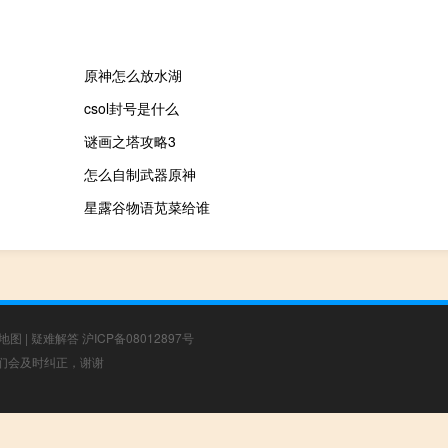
原神怎么放水湖
csol封号是什么
谜画之塔攻略3
怎么自制武器原神
星露谷物语苋菜给谁
地图
|
疑难解答
沪ICP备08012897号
，我们会及时纠正，谢谢