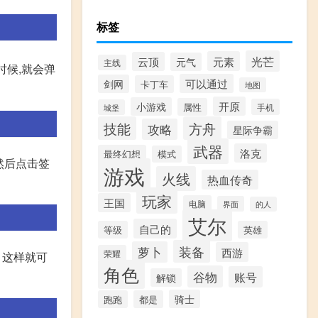
标签
光芒
元素
云顶
元气
主线
时候,就会弹
可以通过
剑网
卡丁车
地图
开原
小游戏
属性
手机
城堡
技能
方舟
攻略
星际争霸
武器
洛克
最终幻想
模式
 然后点击签
游戏
火线
热血传奇
玩家
王国
电脑
界面
的人
艾尔
自己的
等级
英雄
装备
萝卜
西游
荣耀
、这样就可
角色
谷物
账号
解锁
骑士
跑跑
都是