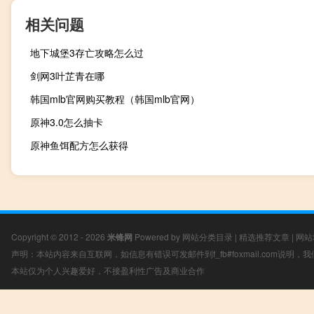
相关问题
地下城堡3存亡攻略怎么过
剑网3叶芷青在哪
韩国mlb官网购买教程（韩国mlb官网）
原神3.0怎么抽卡
原神鱼饵配方怎么获得
Copyright © 2012 - 2026
米锋网
Powered by
网站分类目录
|
精选推荐文章
|
网站
声明：本站内容来自互联网，如信息有错误可发邮件到f_fb#foxmail.com说明
本站仅为个人兴趣爱好，不接盈利性广告及商业合作