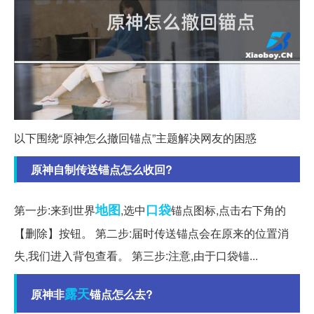
以下围绕“原神怎么撤回锚点”主题解决网友的困惑
原神自制传送锚点怎么收回?
地图
口袋
第一步:来到世界
,选中
锚点图标,点击右下角的
【删除】按钮。 第二步:届时传送锚点会在原来的位置消
失,我们进入背包查看。 第三步:注意,由于口袋锚...
露天
原神非
锚点怎么去?