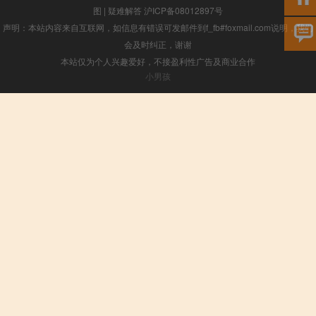
图
|
疑难解答
沪ICP备08012897号
声明：本站内容来自互联网，如信息有错误可发邮件到f_fb#foxmail.com说明，我们
会及时纠正，谢谢
本站仅为个人兴趣爱好，不接盈利性广告及商业合作
小男孩