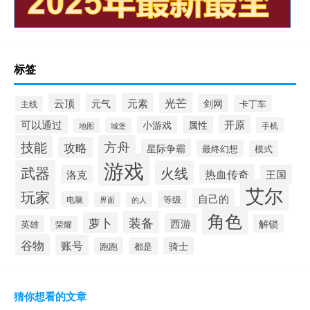
标签
光芒
元素
云顶
元气
剑网
卡丁车
主线
可以通过
开原
小游戏
属性
手机
城堡
地图
技能
方舟
攻略
星际争霸
最终幻想
模式
游戏
武器
火线
热血传奇
洛克
王国
艾尔
玩家
自己的
等级
电脑
界面
的人
角色
装备
萝卜
西游
解锁
英雄
荣耀
谷物
账号
骑士
跑跑
都是
猜你想看的文章