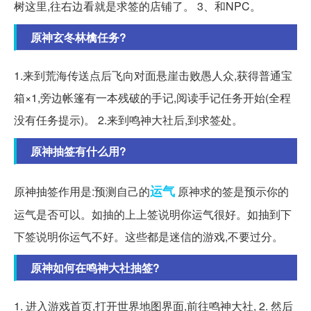
树这里,往右边看就是求签的店铺了。 3、和NPC。
原神玄冬林檎任务?
1.来到荒海传送点后飞向对面悬崖击败愚人众,获得普通宝
箱×1,旁边帐篷有一本残破的手记,阅读手记任务开始(全程
没有任务提示)。 2.来到鸣神大社后,到求签处。
原神抽签有什么用?
运气
原神抽签作用是:预测自己的
原神求的签是预示你的
运气是否可以。如抽的上上签说明你运气很好。如抽到下
下签说明你运气不好。这些都是迷信的游戏,不要过分。
原神如何在鸣神大社抽签?
1. 进入游戏首页,打开世界地图界面,前往鸣神大社, 2. 然后