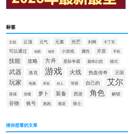
标签
光芒
元素
云顶
元气
剑网
卡丁车
主线
可以通过
开原
小游戏
属性
手机
城堡
地图
技能
方舟
攻略
星际争霸
最终幻想
模式
游戏
武器
火线
热血传奇
洛克
王国
艾尔
玩家
自己的
等级
电脑
界面
的人
角色
装备
萝卜
西游
解锁
英雄
荣耀
谷物
账号
骑士
跑跑
都是
猜你想看的文章