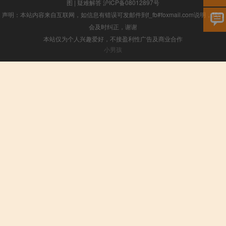
图
|
疑难解答
沪ICP备08012897号
声明：本站内容来自互联网，如信息有错误可发邮件到f_fb#foxmail.com说明，我们
会及时纠正，谢谢
本站仅为个人兴趣爱好，不接盈利性广告及商业合作
小男孩