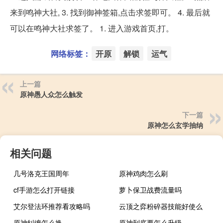
来到鸣神大社, 3. 找到御神签箱,点击求签即可。 4. 最后就
可以在鸣神大社求签了。 1. 进入游戏首页,打。
网络标签：
开原
解锁
运气
上一篇
原神愚人众怎么触发
下一篇
原神怎么玄学抽纳
相关问题
几号洛克王国周年
原神鸡肉怎么刷
cf手游怎么打开链接
萝卜保卫战费流量吗
艾尔登法环推荐看攻略吗
云顶之弈粉碎器技能好使么
原神纠缠怎么换
原神到底要怎么升级