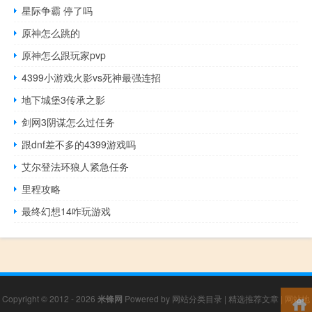
星际争霸 停了吗
原神怎么跳的
原神怎么跟玩家pvp
4399小游戏火影vs死神最强连招
地下城堡3传承之影
剑网3阴谋怎么过任务
跟dnf差不多的4399游戏吗
艾尔登法环狼人紧急任务
里程攻略
最终幻想14咋玩游戏
Copyright © 2012 - 2026
米锋网
Powered by
网站分类目录
|
精选推荐文章
|
网站地