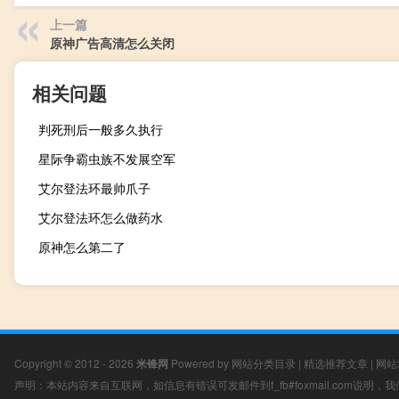
上一篇
原神广告高清怎么关闭
相关问题
判死刑后一般多久执行
星际争霸虫族不发展空军
艾尔登法环最帅爪子
艾尔登法环怎么做药水
原神怎么第二了
Copyright © 2012 - 2026
米锋网
Powered by
网站分类目录
|
精选推荐文章
|
网站
声明：本站内容来自互联网，如信息有错误可发邮件到f_fb#foxmail.com说明