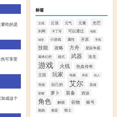
标签
光芒
元素
云顶
元气
主线
主要吃的是
可以通过
剑网
卡丁车
地图
开原
小游戏
属性
手机
城堡
技能
方舟
攻略
星际争霸
武器
洛克
最终幻想
模式
的冰伤可享受
游戏
火线
热血传奇
玩家
王国
电脑
界面
的人
艾尔
自己的
等级
英雄
装备
萝卜
西游
荣耀
害加成这个
角色
谷物
账号
解锁
骑士
跑跑
都是