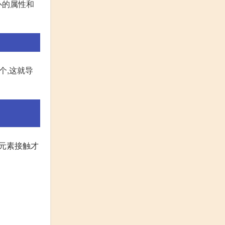
仆的属性和
个,这就导
雷元素接触才