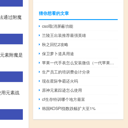
猜你想看的文章
法通过附魔
csol取消屏蔽功能
兰陵王出装推荐最强英雄
秋之回忆2攻略
保卫萝卜道具用途
说元素附魔是
苹果一代手表怎么安装微信（一代苹果手表还能用吗）
生产员工的培训费会计分录
现在星际争霸还火吗
原神元素踪迹怎么使用
使用元素战
cf生存特训哪个地方最富
韩国KOSPI指数跌幅扩大至1%