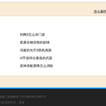
怎么刷
剑网3怎么传门派
星露谷物语熊的剧情
消逝的光芒2联机画面
cf手游排位最值的武器
原神浪船屏障怎么消除
地图
|
疑难解答
沪ICP备08012897号
，我们会及时纠正，谢谢