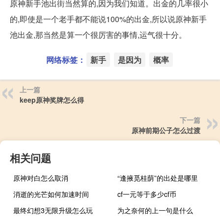
原神新手池出街当然算的,因为我们知道。出金的几率很小
的,即使是一个老手都不能说100%的出金,所以说原神新手
池出金,那当然是算一个很厉害的事情,运气很十分。
网络标签：
新手
是因为
概率
上一篇
keep原神奖牌怎么得
下一篇
原神前期公子怎么过渡
相关问题
原神对白怎么取消
“逢掖觅桂荫”的出处是哪里
消逝的光芒如何加速时间
cf一元等于多少cf币
最终幻想3无限升级怎么玩
为之奈何的上一句是什么