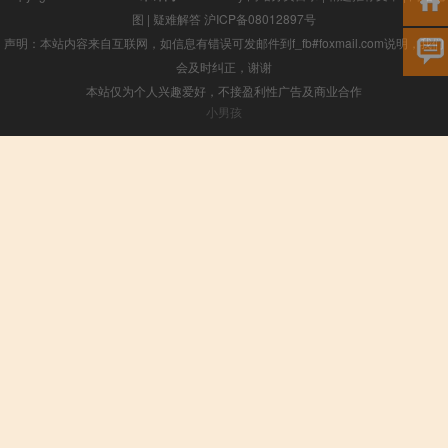
图
|
疑难解答
沪ICP备08012897号
声明：本站内容来自互联网，如信息有错误可发邮件到f_fb#foxmail.com说明，我们
会及时纠正，谢谢
本站仅为个人兴趣爱好，不接盈利性广告及商业合作
小男孩