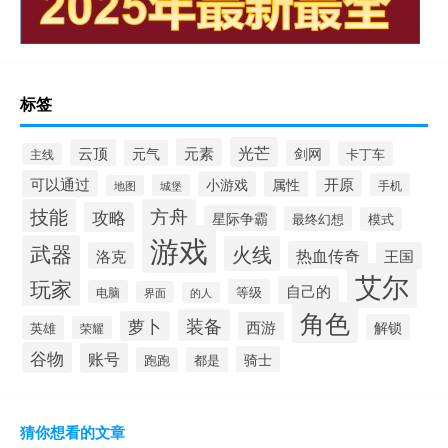
标签
光芒
元素
云顶
元气
剑网
卡丁车
主线
可以通过
开原
小游戏
属性
手机
城堡
地图
技能
方舟
攻略
星际争霸
最终幻想
模式
游戏
武器
火线
热血传奇
洛克
王国
艾尔
玩家
自己的
等级
电脑
界面
的人
角色
装备
萝卜
西游
解锁
英雄
荣耀
谷物
账号
骑士
跑跑
都是
猜你想看的文章