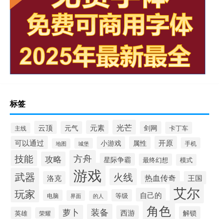
标签
光芒
元素
云顶
元气
剑网
卡丁车
主线
可以通过
开原
小游戏
属性
手机
城堡
地图
技能
方舟
攻略
星际争霸
最终幻想
模式
游戏
武器
火线
热血传奇
洛克
王国
艾尔
玩家
自己的
等级
电脑
界面
的人
角色
装备
萝卜
西游
解锁
英雄
荣耀