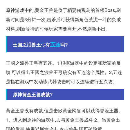
原神游戏中的,黄金王兽是位于稻妻鹤观岛的首领Boss,刷
新时间是3分钟一次,击杀后可获得新角色荒泷一斗的突破
材料,刷新等待的时候玩家需要离开,不然刷新不出。
五连
王国之泪兽王弓有
吗?
王國之淚兽王弓有五连。1,根据游戏中的设定和玩家的反
馈,可以得出王國之淚兽王弓确实有五连这个属性。2,五连
是指在游戏中发动该武器攻击时可以连续进行五次攻。
原神黄金王兽成就?
黄金王兽没有成就,但是击败黄金网售可以获得兽境王器。
1、进入到原神的游戏中,去与黄金王兽战斗 2、当黄金出
现护盾是,使用岩属性攻击,攻击狼头,即可破除黄。