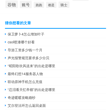
谷物
账号
骑士
跑跑
都是
猜你想看的文章
保卫萝卜4怎么增加叶子
csol喷漆哪个好看
导游工资多少钱一个月
声光报警规范要求多少分贝
“昭阳歌吹风送来”的出处是哪里
最终幻想14服务器人物
联动原神手机怎么充值
“忍泪看天忆帝都”的出处是哪里
奇迹暖暖攻略婚纱
艾尔登法环怎么返回桌面