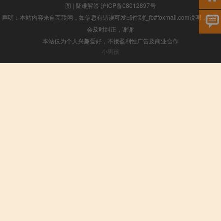
图
|
疑难解答
沪ICP备08012897号
声明：本站内容来自互联网，如信息有错误可发邮件到f_fb#foxmail.com说明，我们
会及时纠正，谢谢
本站仅为个人兴趣爱好，不接盈利性广告及商业合作
小男孩