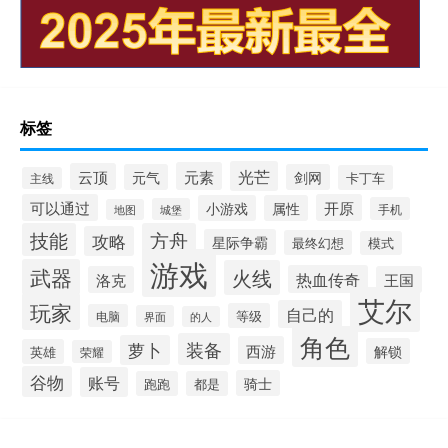
标签
光芒
元素
云顶
元气
剑网
卡丁车
主线
可以通过
开原
小游戏
属性
手机
城堡
地图
技能
方舟
攻略
星际争霸
最终幻想
模式
游戏
武器
火线
热血传奇
洛克
王国
艾尔
玩家
自己的
等级
电脑
界面
的人
角色
装备
萝卜
西游
解锁
英雄
荣耀
谷物
账号
骑士
跑跑
都是