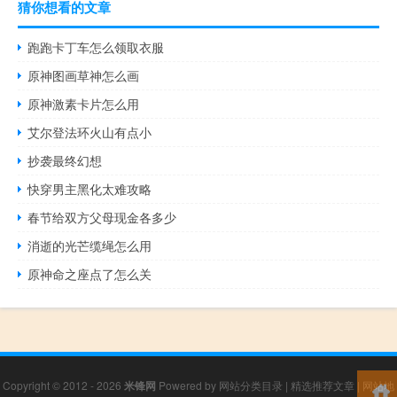
猜你想看的文章
跑跑卡丁车怎么领取衣服
原神图画草神怎么画
原神激素卡片怎么用
艾尔登法环火山有点小
抄袭最终幻想
快穿男主黑化太难攻略
春节给双方父母现金各多少
消逝的光芒缆绳怎么用
原神命之座点了怎么关
Copyright © 2012 - 2026
米锋网
Powered by
网站分类目录
|
精选推荐文章
|
网站地