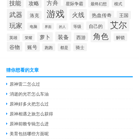
技能
方舟
攻略
星际争霸
最终幻想
模式
游戏
武器
火线
热血传奇
洛克
王国
艾尔
玩家
自己的
等级
电脑
界面
的人
角色
装备
萝卜
西游
解锁
英雄
荣耀
谷物
账号
骑士
跑跑
都是
猜你想看的文章
原神雷二怎么过
消逝的光芒怎么车油
原神好多火把怎么过
原神相遇之旅怎么获得
原神前瞻专辑怎么进
美育包括哪些方面呢