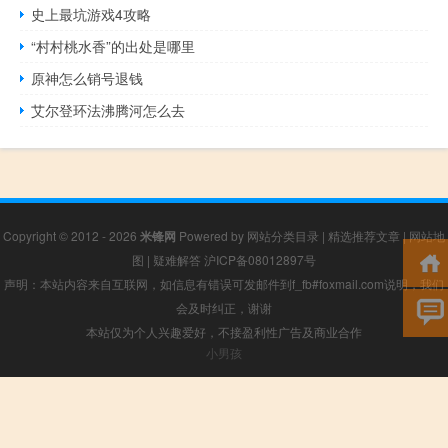
史上最坑游戏4攻略
“村村桃水香”的出处是哪里
原神怎么销号退钱
艾尔登环法沸腾河怎么去
Copyright © 2012 - 2026
米锋网
Powered by
网站分类目录
|
精选推荐文章
|
网站地
图
|
疑难解答
沪ICP备08012897号
声明：本站内容来自互联网，如信息有错误可发邮件到f_fb#foxmail.com说明，我们
会及时纠正，谢谢
本站仅为个人兴趣爱好，不接盈利性广告及商业合作
小男孩