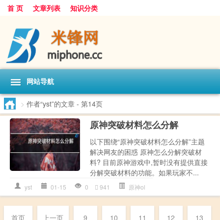
首 页
文章列表
知识分类
网站导航
>
作者“yst”的文章
- 第14页
原神突破材料怎么分解
以下围绕“原神突破材料怎么分解”主题
解决网友的困惑 原神怎么分解突破材
料? 目前原神游戏中,暂时没有提供直接
分解突破材料的功能。如果玩家不...
yst
01-15
0
941
原神ol
首页
上一页
9
10
11
12
13