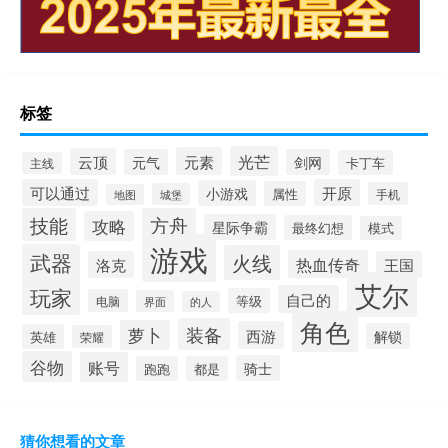
标签
光芒
元素
云顶
元气
剑网
卡丁车
主线
可以通过
开原
小游戏
属性
手机
城堡
地图
技能
方舟
攻略
星际争霸
最终幻想
模式
游戏
武器
火线
热血传奇
洛克
王国
艾尔
玩家
自己的
等级
电脑
界面
的人
角色
装备
萝卜
西游
解锁
英雄
荣耀
谷物
账号
骑士
跑跑
都是
猜你想看的文章