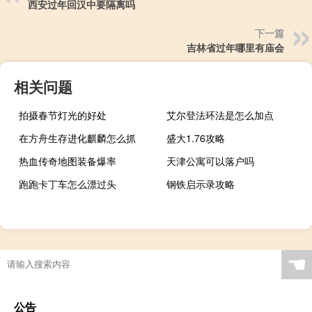
西安过年回汉中要隔离吗
下一篇
吉林省过年哪里有庙会
相关问题
拍摄春节灯光的好处
艾尔登法环法是怎么加点
在方舟生存进化麒麟怎么抓
盛大1.76攻略
热血传奇地图装备爆率
天津公寓可以落户吗
跑跑卡丁车怎么漂过头
钢铁启示录攻略
☚
公告