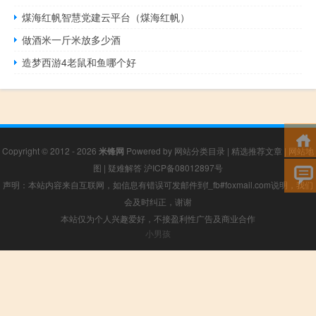
煤海红帆智慧党建云平台（煤海红帆）
做酒米一斤米放多少酒
造梦西游4老鼠和鱼哪个好
Copyright © 2012 - 2026
米锋网
Powered by
网站分类目录
|
精选推荐文章
|
网站地
图
|
疑难解答
沪ICP备08012897号
声明：本站内容来自互联网，如信息有错误可发邮件到f_fb#foxmail.com说明，我们
会及时纠正，谢谢
本站仅为个人兴趣爱好，不接盈利性广告及商业合作
小男孩