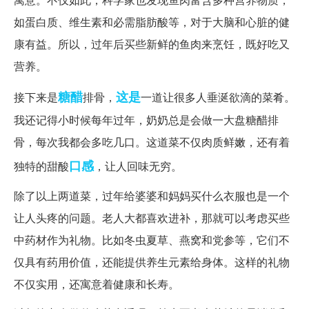
如蛋白质、维生素和必需脂肪酸等，对于大脑和心脏的健
康有益。所以，过年后买些新鲜的鱼肉来烹饪，既好吃又
营养。
糖醋
这是
接下来是
排骨，
一道让很多人垂涎欲滴的菜肴。
我还记得小时候每年过年，奶奶总是会做一大盘糖醋排
骨，每次我都会多吃几口。这道菜不仅肉质鲜嫩，还有着
口感
独特的甜酸
，让人回味无穷。
除了以上两道菜，过年给婆婆和妈妈买什么衣服也是一个
让人头疼的问题。老人大都喜欢进补，那就可以考虑买些
中药材作为礼物。比如冬虫夏草、燕窝和党参等，它们不
仅具有药用价值，还能提供养生元素给身体。这样的礼物
不仅实用，还寓意着健康和长寿。