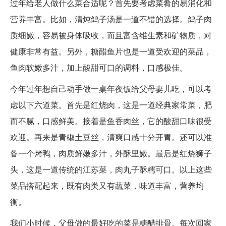
过年给老人做什么菜合适呢？首先要考虑菜肴的易消化和
营养丰富。比如，清炖鸽子汤是一道不错的选择。鸽子肉
质细嫩，容易被身体吸收，而且富含维生素和矿物质，对
健康非常有益。另外，糖醋鱼片也是一道受欢迎的菜品，
鱼肉软嫩多汁，加上酸甜可口的调料，口感极佳。
今年过年想自己动手做一桌年夜饭给父母妻儿吃，可以考
虑以下六道菜。首先是红烧肉，这是一道经典家常菜，肥
而不腻，口感鲜美。接着是鱼香肉丝，它的酸甜口味很受
欢迎。再来是青椒土豆丝，清爽口感十分开胃。还可以准
备一个烤鸭，肉质鲜嫩多汁，外酥里嫩。最后是红烧狮子
头，这是一道传统的江苏菜，肉丸子酥糯可口。以上这些
菜品搭配起来，既有肉类又有蔬菜，味道丰富，营养均
衡。
我们小时候，父母做的最好吃的菜是糖醋排骨。每次回家