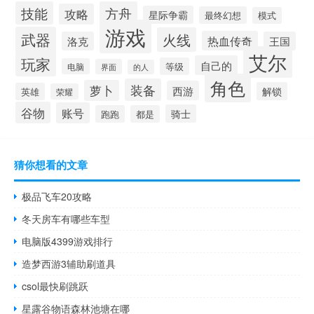
技能
方舟
攻略
星际争霸
最终幻想
模式
游戏
武器
火线
热血传奇
洛克
王国
艾尔
玩家
自己的
等级
电脑
界面
的人
角色
装备
萝卜
西游
解锁
英雄
荣耀
谷物
账号
骑士
跑跑
都是
猜你想看的文章
极品飞车20攻略
冬天房车有哪些车型
电脑版4399游戏排行
造梦西游3辅助刷道具
csol最快刷跳跃
星露谷物语森林池塘在哪