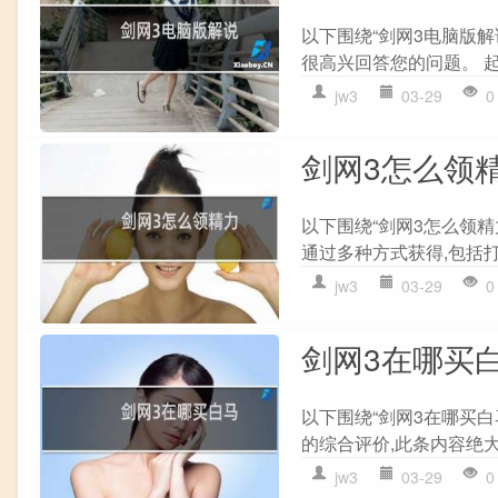
以下围绕“剑网3电脑版解
很高兴回答您的问题。 起手
jw3
03-29
0
剑网3怎么领
以下围绕“剑网3怎么领精
通过多种方式获得,包括打
jw3
03-29
0
剑网3在哪买
以下围绕“剑网3在哪买白
的综合评价,此条内容绝大
jw3
03-29
0