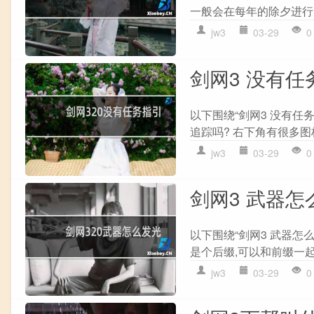
一般会在每年的除夕进行,
jw3
03-29
0
剑网3 没有任
以下围绕“剑网3 没有任
追踪吗? 右下角有很多图标
jw3
03-29
0
剑网3 武器怎
以下围绕“剑网3 武器怎
是个后缀,可以和前缀一起使
jw3
03-29
0