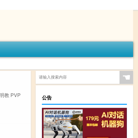
☚
明教 PVP
公告