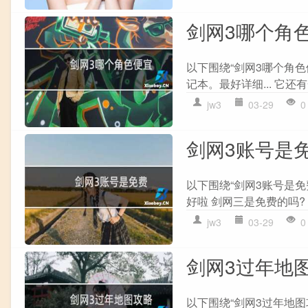
剑网3哪个角
以下围绕“剑网3哪个角色
记本。最好详细... 它还有
jw3
03-29
0
剑网3账号是
以下围绕“剑网3账号是免
好啦 剑网三是免费的吗? 
jw3
03-29
0
剑网3过年地
以下围绕“剑网3过年地图