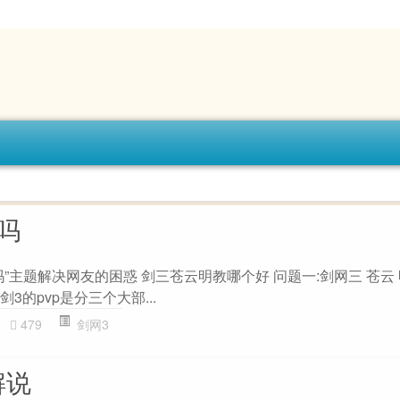
强吗
吗”主题解决网友的困惑 剑三苍云明教哪个好 问题一:剑网三 苍云 
3的pvp是分三个大部...
479
剑网3
解说