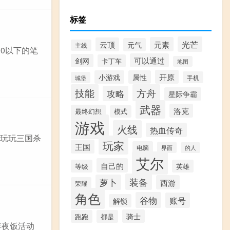
标签
光芒
元素
云顶
元气
主线
00以下的笔
可以通过
剑网
卡丁车
地图
开原
小游戏
属性
手机
城堡
技能
方舟
攻略
星际争霸
武器
洛克
最终幻想
模式
游戏
火线
热血传奇
是玩玩三国杀
玩家
王国
电脑
界面
的人
艾尔
自己的
等级
英雄
装备
萝卜
西游
荣耀
角色
谷物
账号
解锁
骑士
跑跑
都是
年夜饭活动