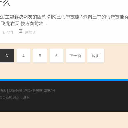
什么
么”主题解决网友的困惑 剑网三丐帮技能? 剑网三中的丐帮技能有
飞龙在天:快速向前冲...
411
剑网3
3
4
5
6
下一页
尾页
地图
|
疑难解答
沪ICP备08012897号
，我们会及时纠正，谢谢