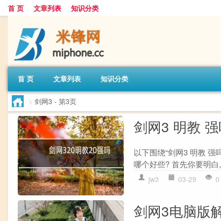
首 页
文章列表
知识分类
首 页
文章列表
知识分类
>
剑网3
- 第3页
剑网3 明教 
以下围绕“剑网3 明教 强
哪个好些? 首先你要明白,剑
jw3
03-29
0
剑网3电脑版