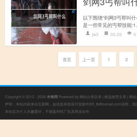
剑网3丐帮叫
以下围绕“剑网3丐帮叫什
是一些常见的丐帮技能:1. 
jw3
03-29
0
首页
上一页
1
2
Copyright © 2012 - 2026
米锋网
Powered by
网站分类目录
|
精选推荐文章
|
网站
声明：本站内容来自互联网，如信息有错误可发邮件到f_fb#foxmail.com说明
本站仅为个人兴趣爱好，不接盈利性广告及商业合作